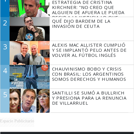
ESTRATEGIA DE CRISTINA
KIRCHNER: "NO CREO QUE
ALGUIEN DE AFUERA LE PUEDA
DECIR A LA JUSTICIA LO QUE
2
QUÉ DIJO BARDEM DE LA
TIENE QUE HACER"
INVASIÓN DE CEUTA
3
ALEXIS MAC ALLISTER CUMPLIÓ
Y SE IMPLANTÓ PELO ANTES DE
VOLVER AL FÚTBOL INGLÉS
4
CHAUVINISMO BOBO Y CRISIS
CON BRASIL: LOS ARGENTINOS
SOMOS DERECHOS Y HUMANOS
5
SANTILLI SE SUMÓ A BULLRICH
Y PRESIONA PARA LA RENUNCIA
DE VILLARRUEL
Espacio Publicitario