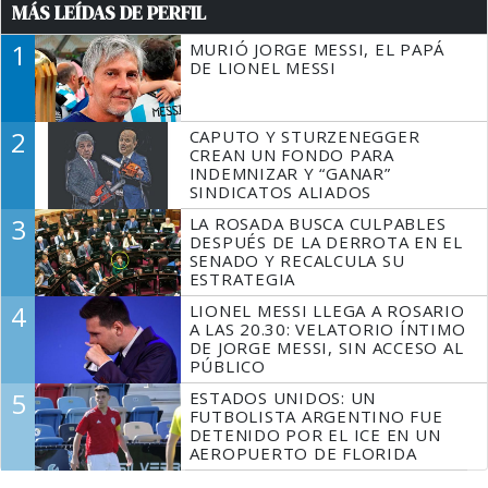
MÁS LEÍDAS DE PERFIL
1
MURIÓ JORGE MESSI, EL PAPÁ
DE LIONEL MESSI
2
CAPUTO Y STURZENEGGER
CREAN UN FONDO PARA
INDEMNIZAR Y “GANAR”
SINDICATOS ALIADOS
3
LA ROSADA BUSCA CULPABLES
DESPUÉS DE LA DERROTA EN EL
SENADO Y RECALCULA SU
ESTRATEGIA
4
LIONEL MESSI LLEGA A ROSARIO
A LAS 20.30: VELATORIO ÍNTIMO
DE JORGE MESSI, SIN ACCESO AL
PÚBLICO
5
ESTADOS UNIDOS: UN
FUTBOLISTA ARGENTINO FUE
DETENIDO POR EL ICE EN UN
AEROPUERTO DE FLORIDA