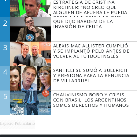
ESTRATEGIA DE CRISTINA
KIRCHNER: "NO CREO QUE
ALGUIEN DE AFUERA LE PUEDA
DECIR A LA JUSTICIA LO QUE
2
QUÉ DIJO BARDEM DE LA
TIENE QUE HACER"
INVASIÓN DE CEUTA
3
ALEXIS MAC ALLISTER CUMPLIÓ
Y SE IMPLANTÓ PELO ANTES DE
VOLVER AL FÚTBOL INGLÉS
4
SANTILLI SE SUMÓ A BULLRICH
Y PRESIONA PARA LA RENUNCIA
DE VILLARRUEL
5
CHAUVINISMO BOBO Y CRISIS
CON BRASIL: LOS ARGENTINOS
SOMOS DERECHOS Y HUMANOS
Espacio Publicitario