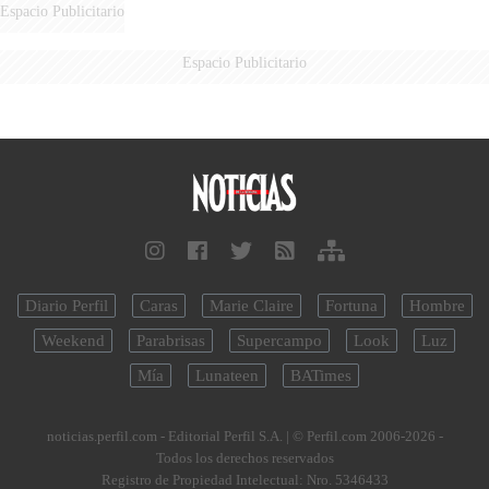
Espacio Publicitario
Espacio Publicitario
Diario Perfil
Caras
Marie Claire
Fortuna
Hombre
Weekend
Parabrisas
Supercampo
Look
Luz
Mía
Lunateen
BATimes
noticias.perfil.com - Editorial Perfil S.A.
| © Perfil.com 2006-2026 -
Todos los derechos reservados
Registro de Propiedad Intelectual: Nro. 5346433