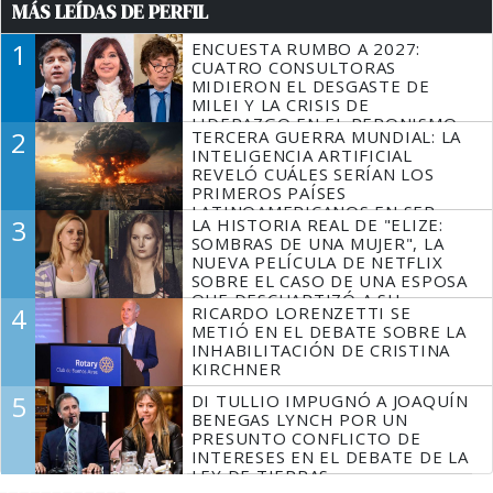
MÁS LEÍDAS DE PERFIL
1
ENCUESTA RUMBO A 2027:
CUATRO CONSULTORAS
MIDIERON EL DESGASTE DE
MILEI Y LA CRISIS DE
LIDERAZGO EN EL PERONISMO
2
TERCERA GUERRA MUNDIAL: LA
INTELIGENCIA ARTIFICIAL
REVELÓ CUÁLES SERÍAN LOS
PRIMEROS PAÍSES
LATINOAMERICANOS EN SER
3
LA HISTORIA REAL DE "ELIZE:
DERROTADOS
SOMBRAS DE UNA MUJER", LA
NUEVA PELÍCULA DE NETFLIX
SOBRE EL CASO DE UNA ESPOSA
QUE DESCUARTIZÓ A SU
4
RICARDO LORENZETTI SE
MARIDO
METIÓ EN EL DEBATE SOBRE LA
INHABILITACIÓN DE CRISTINA
KIRCHNER
5
DI TULLIO IMPUGNÓ A JOAQUÍN
BENEGAS LYNCH POR UN
PRESUNTO CONFLICTO DE
INTERESES EN EL DEBATE DE LA
LEY DE TIERRAS