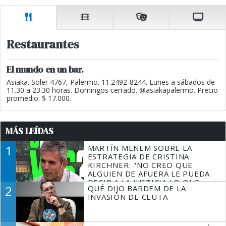
Restaurantes
El mundo en un bar.
Asiaka. Soler 4767, Palermo. 11.2492-8244. Lunes a sábados de
11.30 a 23.30 horas. Domingos cerrado. @asiakapalermo. Precio
promedio: $ 17.000.
MÁS LEÍDAS
1
MARTÍN MENEM SOBRE LA
ESTRATEGIA DE CRISTINA
KIRCHNER: "NO CREO QUE
ALGUIEN DE AFUERA LE PUEDA
DECIR A LA JUSTICIA LO QUE
2
QUÉ DIJO BARDEM DE LA
TIENE QUE HACER"
INVASIÓN DE CEUTA