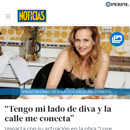
TENGO-MI-LADO-DE-DIVA-Y-LA-CALLE-ME-CONECTA
“Tengo mi lado de diva y la
calle me conecta”
Impacta con su actuación en la obra “Love,