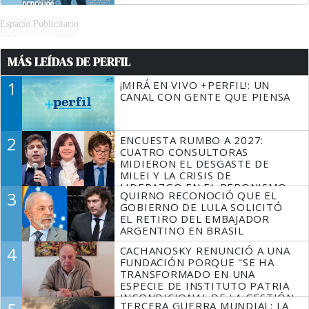
Espacio Publicitario
MÁS LEÍDAS DE PERFIL
1
¡MIRÁ EN VIVO +PERFIL!: UN
CANAL CON GENTE QUE PIENSA
2
ENCUESTA RUMBO A 2027:
CUATRO CONSULTORAS
MIDIERON EL DESGASTE DE
MILEI Y LA CRISIS DE
LIDERAZGO EN EL PERONISMO
3
QUIRNO RECONOCIÓ QUE EL
GOBIERNO DE LULA SOLICITÓ
EL RETIRO DEL EMBAJADOR
ARGENTINO EN BRASIL
4
CACHANOSKY RENUNCIÓ A UNA
FUNDACIÓN PORQUE "SE HA
TRANSFORMADO EN UNA
ESPECIE DE INSTITUTO PATRIA
INCONDICIONAL DE LA GESTIÓN
TERCERA GUERRA MUNDIAL: LA