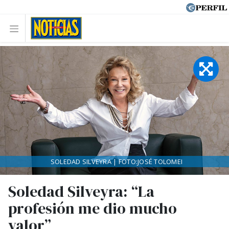
SOLEDAD SILVEYRA | FOTO:JOSÉ TOLOMEI
Soledad Silveyra: “La
profesión me dio mucho
valor”