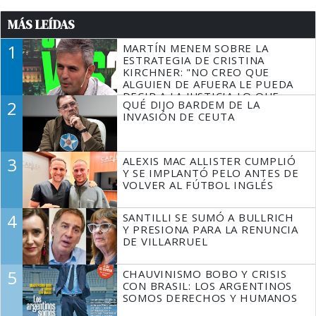
MÁS LEÍDAS
1
MARTÍN MENEM SOBRE LA
ESTRATEGIA DE CRISTINA
KIRCHNER: "NO CREO QUE
ALGUIEN DE AFUERA LE PUEDA
DECIR A LA JUSTICIA LO QUE
2
QUÉ DIJO BARDEM DE LA
TIENE QUE HACER"
INVASIÓN DE CEUTA
3
ALEXIS MAC ALLISTER CUMPLIÓ
Y SE IMPLANTÓ PELO ANTES DE
VOLVER AL FÚTBOL INGLÉS
4
SANTILLI SE SUMÓ A BULLRICH
Y PRESIONA PARA LA RENUNCIA
DE VILLARRUEL
5
CHAUVINISMO BOBO Y CRISIS
CON BRASIL: LOS ARGENTINOS
SOMOS DERECHOS Y HUMANOS