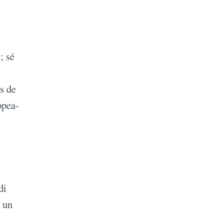
; sé
s de
opea-
di
 un