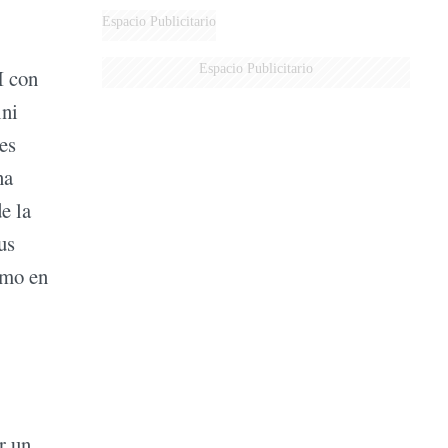
Espacio Publicitario
Espacio Publicitario
I con
ini
es
na
e la
us
omo en
r un