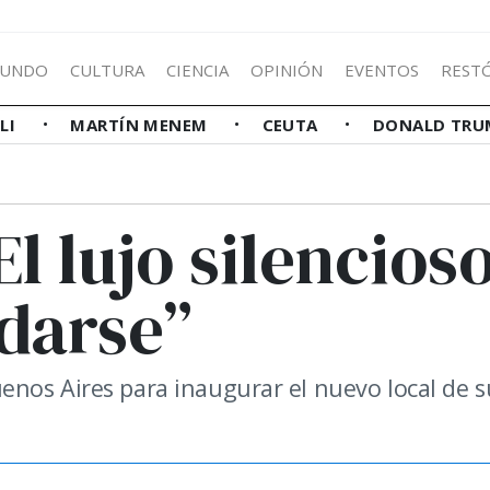
UNDO
CULTURA
CIENCIA
OPINIÓN
EVENTOS
REST
LLI
MARTÍN MENEM
CEUTA
DONALD TRU
l lujo silencios
edarse”
nos Aires para inaugurar el nuevo local de s