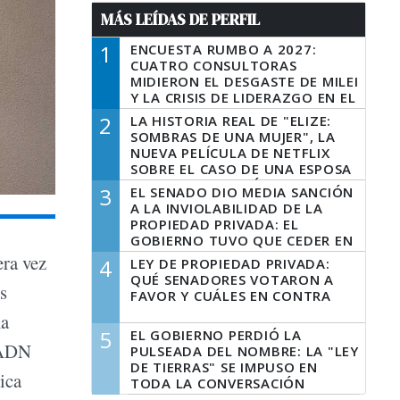
MÁS LEÍDAS DE PERFIL
1
ENCUESTA RUMBO A 2027:
CUATRO CONSULTORAS
MIDIERON EL DESGASTE DE MILEI
Y LA CRISIS DE LIDERAZGO EN EL
PERONISMO
2
LA HISTORIA REAL DE "ELIZE:
SOMBRAS DE UNA MUJER", LA
NUEVA PELÍCULA DE NETFLIX
SOBRE EL CASO DE UNA ESPOSA
QUE DESCUARTIZÓ A SU
3
EL SENADO DIO MEDIA SANCIÓN
MARIDO
A LA INVIOLABILIDAD DE LA
PROPIEDAD PRIVADA: EL
GOBIERNO TUVO QUE CEDER EN
LA LEY DEL MANEJO DEL FUEGO
era vez
4
LEY DE PROPIEDAD PRIVADA:
QUÉ SENADORES VOTARON A
s
FAVOR Y CUÁLES EN CONTRA
na
5
EL GOBIERNO PERDIÓ LA
l ADN
PULSEADA DEL NOMBRE: LA "LEY
DE TIERRAS" SE IMPUSO EN
ica
TODA LA CONVERSACIÓN
DIGITAL