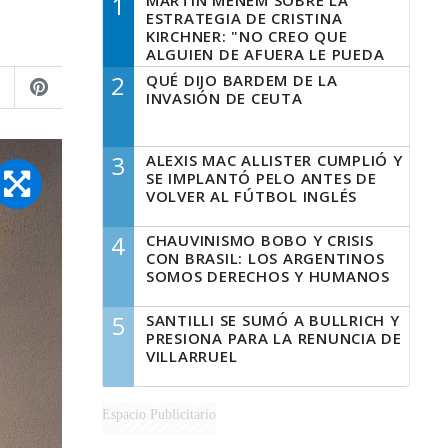
1
MARTÍN MENEM SOBRE LA
ESTRATEGIA DE CRISTINA
KIRCHNER: "NO CREO QUE
ALGUIEN DE AFUERA LE PUEDA
DECIR A LA JUSTICIA LO QUE
2
QUÉ DIJO BARDEM DE LA
TIENE QUE HACER"
INVASIÓN DE CEUTA
3
ALEXIS MAC ALLISTER CUMPLIÓ Y
SE IMPLANTÓ PELO ANTES DE
VOLVER AL FÚTBOL INGLÉS
4
CHAUVINISMO BOBO Y CRISIS
CON BRASIL: LOS ARGENTINOS
SOMOS DERECHOS Y HUMANOS
5
SANTILLI SE SUMÓ A BULLRICH Y
PRESIONA PARA LA RENUNCIA DE
VILLARRUEL
Espacio Publicitario