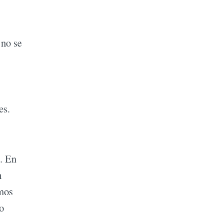
 no se
es.
. En
n
imos
o