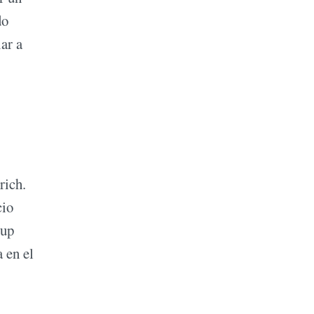
do
ar a
rich.
cio
-up
 en el