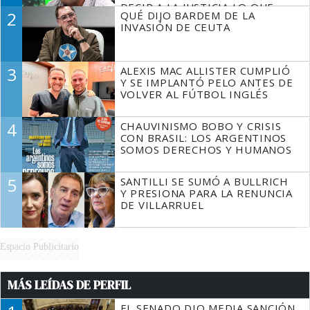
DECIR A LA JUSTICIA LO QUE
2
QUÉ DIJO BARDEM DE LA
TIENE QUE HACER"
INVASIÓN DE CEUTA
3
ALEXIS MAC ALLISTER CUMPLIÓ
Y SE IMPLANTÓ PELO ANTES DE
VOLVER AL FÚTBOL INGLÉS
4
CHAUVINISMO BOBO Y CRISIS
CON BRASIL: LOS ARGENTINOS
SOMOS DERECHOS Y HUMANOS
5
SANTILLI SE SUMÓ A BULLRICH
Y PRESIONA PARA LA RENUNCIA
DE VILLARRUEL
Espacio Publicitario
MÁS LEÍDAS DE PERFIL
EL SENADO DIO MEDIA SANCIÓN