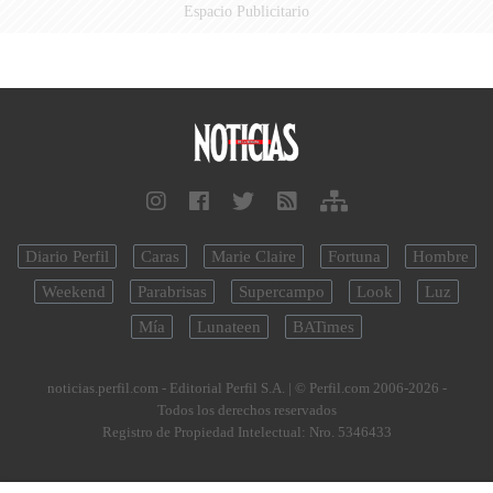
Espacio Publicitario
Diario Perfil
Caras
Marie Claire
Fortuna
Hombre
Weekend
Parabrisas
Supercampo
Look
Luz
Mía
Lunateen
BATimes
noticias.perfil.com - Editorial Perfil S.A.
| © Perfil.com 2006-2026 -
Todos los derechos reservados
Registro de Propiedad Intelectual: Nro. 5346433