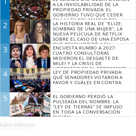
1
A LA INVIOLABILIDAD DE LA
PROPIEDAD PRIVADA: EL
GOBIERNO TUVO QUE CEDER
EN LA LEY DEL MANEJO DEL
2
LA HISTORIA REAL DE "ELIZE:
FUEGO
SOMBRAS DE UNA MUJER", LA
NUEVA PELÍCULA DE NETFLIX
SOBRE EL CASO DE UNA ESPOSA
QUE DESCUARTIZÓ A SU
3
ENCUESTA RUMBO A 2027:
MARIDO
CUATRO CONSULTORAS
MIDIERON EL DESGASTE DE
MILEI Y LA CRISIS DE
LIDERAZGO EN EL PERONISMO
4
LEY DE PROPIEDAD PRIVADA:
QUÉ SENADORES VOTARON A
FAVOR Y CUÁLES EN CONTRA
5
EL GOBIERNO PERDIÓ LA
PULSEADA DEL NOMBRE: LA
"LEY DE TIERRAS" SE IMPUSO
EN TODA LA CONVERSACIÓN
DIGITAL
Espacio Publicitario