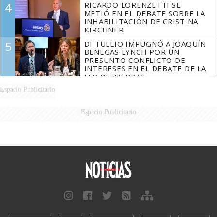
4
RICARDO LORENZETTI SE
MARIDO
METIÓ EN EL DEBATE SOBRE LA
INHABILITACIÓN DE CRISTINA
KIRCHNER
5
DI TULLIO IMPUGNÓ A JOAQUÍN
BENEGAS LYNCH POR UN
PRESUNTO CONFLICTO DE
INTERESES EN EL DEBATE DE LA
LEY DE TIERRAS
Espacio Publicitario
Espacio Publicitario