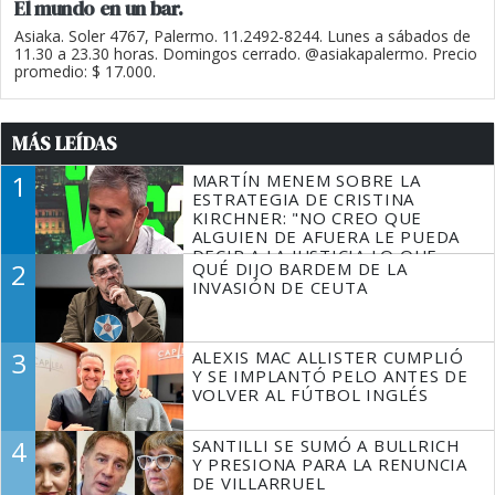
El mundo en un bar.
Asiaka. Soler 4767, Palermo. 11.2492-8244. Lunes a sábados de
11.30 a 23.30 horas. Domingos cerrado. @asiakapalermo. Precio
promedio: $ 17.000.
MÁS LEÍDAS
1
MARTÍN MENEM SOBRE LA
ESTRATEGIA DE CRISTINA
KIRCHNER: "NO CREO QUE
ALGUIEN DE AFUERA LE PUEDA
DECIR A LA JUSTICIA LO QUE
2
QUÉ DIJO BARDEM DE LA
TIENE QUE HACER"
INVASIÓN DE CEUTA
3
ALEXIS MAC ALLISTER CUMPLIÓ
Y SE IMPLANTÓ PELO ANTES DE
VOLVER AL FÚTBOL INGLÉS
4
SANTILLI SE SUMÓ A BULLRICH
Y PRESIONA PARA LA RENUNCIA
DE VILLARRUEL