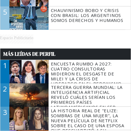
5
CHAUVINISMO BOBO Y CRISIS
CON BRASIL: LOS ARGENTINOS
SOMOS DERECHOS Y HUMANOS
Espacio Publicitario
MÁS LEÍDAS DE PERFIL
1
ENCUESTA RUMBO A 2027:
CUATRO CONSULTORAS
MIDIERON EL DESGASTE DE
MILEI Y LA CRISIS DE
LIDERAZGO EN EL PERONISMO
2
TERCERA GUERRA MUNDIAL: LA
INTELIGENCIA ARTIFICIAL
REVELÓ CUÁLES SERÍAN LOS
PRIMEROS PAÍSES
LATINOAMERICANOS EN SER
3
LA HISTORIA REAL DE "ELIZE:
DERROTADOS
SOMBRAS DE UNA MUJER", LA
NUEVA PELÍCULA DE NETFLIX
SOBRE EL CASO DE UNA ESPOSA
QUE DESCUARTIZÓ A SU