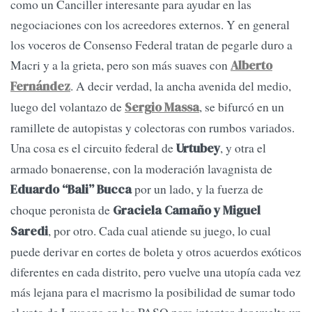
como un Canciller interesante para ayudar en las
negociaciones con los acreedores externos. Y en general
los voceros de Consenso Federal tratan de pegarle duro a
Macri y a la grieta, pero son más suaves con
Alberto
. A decir verdad, la ancha avenida del medio,
Fernández
luego del volantazo de
, se bifurcó en un
Sergio Massa
ramillete de autopistas y colectoras con rumbos variados.
Una cosa es el circuito federal de
, y otra el
Urtubey
armado bonaerense, con la moderación lavagnista de
por un lado, y la fuerza de
Eduardo “Bali” Bucca
choque peronista de
Graciela Camaño y Miguel
, por otro. Cada cual atiende su juego, lo cual
Saredi
puede derivar en cortes de boleta y otros acuerdos exóticos
diferentes en cada distrito, pero vuelve una utopía cada vez
más lejana para el macrismo la posibilidad de sumar todo
el voto de Lavagna en las PASO para intentar dar vuelta un