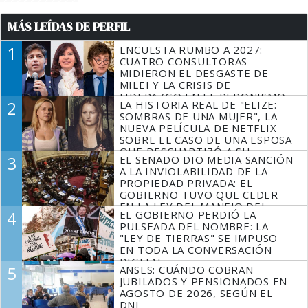
MÁS LEÍDAS DE PERFIL
1
ENCUESTA RUMBO A 2027:
CUATRO CONSULTORAS
MIDIERON EL DESGASTE DE
MILEI Y LA CRISIS DE
LIDERAZGO EN EL PERONISMO
2
LA HISTORIA REAL DE "ELIZE:
SOMBRAS DE UNA MUJER", LA
NUEVA PELÍCULA DE NETFLIX
SOBRE EL CASO DE UNA ESPOSA
QUE DESCUARTIZÓ A SU
3
EL SENADO DIO MEDIA SANCIÓN
MARIDO
A LA INVIOLABILIDAD DE LA
PROPIEDAD PRIVADA: EL
GOBIERNO TUVO QUE CEDER
EN LA LEY DEL MANEJO DEL
4
EL GOBIERNO PERDIÓ LA
FUEGO
PULSEADA DEL NOMBRE: LA
"LEY DE TIERRAS" SE IMPUSO
EN TODA LA CONVERSACIÓN
DIGITAL
5
ANSES: CUÁNDO COBRAN
JUBILADOS Y PENSIONADOS EN
AGOSTO DE 2026, SEGÚN EL
DNI