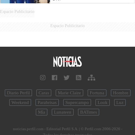
Espacio Publicitario
Espacio Publicitario
Diario Perfil
Caras
Marie Claire
Fortuna
Hombre
Weekend
Parabrisas
Supercampo
Look
Luz
Mía
Lunateen
BATimes
noticias.perfil.com - Editorial Perfil S.A.
| © Perfil.com 2006-2026 -
Todos los derechos reservados