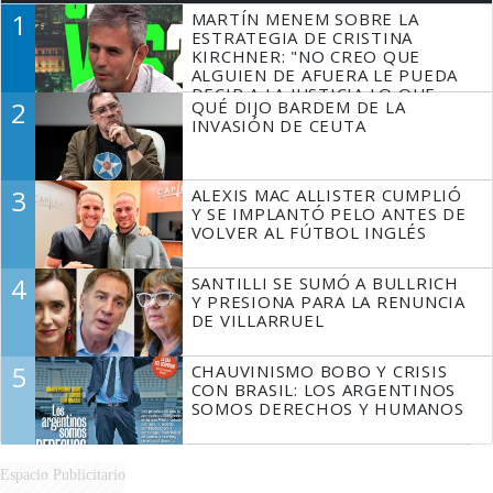
1
MARTÍN MENEM SOBRE LA
ESTRATEGIA DE CRISTINA
KIRCHNER: "NO CREO QUE
ALGUIEN DE AFUERA LE PUEDA
DECIR A LA JUSTICIA LO QUE
2
QUÉ DIJO BARDEM DE LA
TIENE QUE HACER"
INVASIÓN DE CEUTA
3
ALEXIS MAC ALLISTER CUMPLIÓ
Y SE IMPLANTÓ PELO ANTES DE
VOLVER AL FÚTBOL INGLÉS
4
SANTILLI SE SUMÓ A BULLRICH
Y PRESIONA PARA LA RENUNCIA
DE VILLARRUEL
5
CHAUVINISMO BOBO Y CRISIS
CON BRASIL: LOS ARGENTINOS
SOMOS DERECHOS Y HUMANOS
Espacio Publicitario