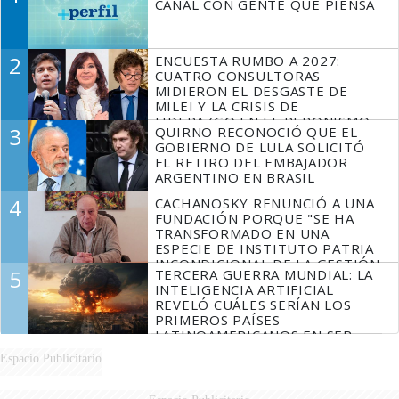
CANAL CON GENTE QUE PIENSA
2
ENCUESTA RUMBO A 2027:
CUATRO CONSULTORAS
MIDIERON EL DESGASTE DE
MILEI Y LA CRISIS DE
LIDERAZGO EN EL PERONISMO
3
QUIRNO RECONOCIÓ QUE EL
GOBIERNO DE LULA SOLICITÓ
EL RETIRO DEL EMBAJADOR
ARGENTINO EN BRASIL
4
CACHANOSKY RENUNCIÓ A UNA
FUNDACIÓN PORQUE "SE HA
TRANSFORMADO EN UNA
ESPECIE DE INSTITUTO PATRIA
INCONDICIONAL DE LA GESTIÓN
5
TERCERA GUERRA MUNDIAL: LA
DE MILEI"
INTELIGENCIA ARTIFICIAL
REVELÓ CUÁLES SERÍAN LOS
PRIMEROS PAÍSES
LATINOAMERICANOS EN SER
DERROTADOS
Espacio Publicitario