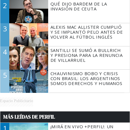
DECIR A LA JUSTICIA LO QUE
2
QUÉ DIJO BARDEM DE LA
TIENE QUE HACER"
INVASIÓN DE CEUTA
3
ALEXIS MAC ALLISTER CUMPLIÓ
Y SE IMPLANTÓ PELO ANTES DE
VOLVER AL FÚTBOL INGLÉS
4
SANTILLI SE SUMÓ A BULLRICH
Y PRESIONA PARA LA RENUNCIA
DE VILLARRUEL
5
CHAUVINISMO BOBO Y CRISIS
CON BRASIL: LOS ARGENTINOS
SOMOS DERECHOS Y HUMANOS
Espacio Publicitario
MÁS LEÍDAS DE PERFIL
1
¡MIRÁ EN VIVO +PERFIL!: UN