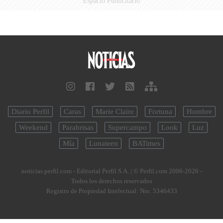
Espacio Publicitario
Diario Perfil
Caras
Marie Claire
Fortuna
Hombre
Weekend
Parabrisas
Supercampo
Look
Luz
Mía
Lunateen
BATimes
noticias.perfil.com - Editorial Perfil S.A.
| © Perfil.com 2006-2026 -
Todos los derechos reservados
Registro de Propiedad Intelectual: Nro. 5346433