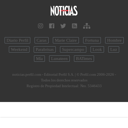
Diario Perfil
Caras
Marie Claire
Fortuna
Hombre
Weekend
Parabrisas
Supercampo
Look
Luz
Mía
Lunateen
BATimes
noticias.perfil.com - Editorial Perfil S.A.
| © Perfil.com 2006-2026 -
Todos los derechos reservados
Registro de Propiedad Intelectual: Nro. 5346433