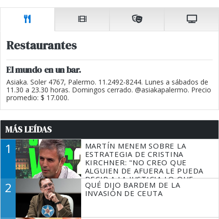
Restaurantes
El mundo en un bar.
Asiaka. Soler 4767, Palermo. 11.2492-8244. Lunes a sábados de
11.30 a 23.30 horas. Domingos cerrado. @asiakapalermo. Precio
promedio: $ 17.000.
MÁS LEÍDAS
1
MARTÍN MENEM SOBRE LA
ESTRATEGIA DE CRISTINA
KIRCHNER: "NO CREO QUE
ALGUIEN DE AFUERA LE PUEDA
DECIR A LA JUSTICIA LO QUE
2
QUÉ DIJO BARDEM DE LA
TIENE QUE HACER"
INVASIÓN DE CEUTA