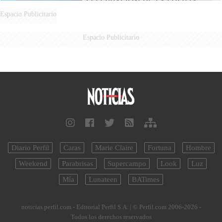
CELEBRACIÓN DE LA FUERZA
AÉREA
Espacio Publicitario
Espacio Publicitario
Diario Perfil
Caras
Marie Claire
Fortuna
Hombre
Weekend
Parabrisas
Supercampo
Look
Luz
Mía
Lunateen
BATimes
noticias.perfil.com - Editorial Perfil S.A.
| © Perfil.com 2006-2026 -
Todos los derechos reservados