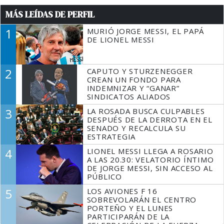
MÁS LEÍDAS DE PERFIL
1
MURIÓ JORGE MESSI, EL PAPÁ
DE LIONEL MESSI
2
CAPUTO Y STURZENEGGER
CREAN UN FONDO PARA
INDEMNIZAR Y “GANAR”
SINDICATOS ALIADOS
3
LA ROSADA BUSCA CULPABLES
DESPUÉS DE LA DERROTA EN EL
SENADO Y RECALCULA SU
ESTRATEGIA
4
LIONEL MESSI LLEGA A ROSARIO
A LAS 20.30: VELATORIO ÍNTIMO
DE JORGE MESSI, SIN ACCESO AL
PÚBLICO
5
LOS AVIONES F 16
SOBREVOLARÁN EL CENTRO
PORTEÑO Y EL LUNES
PARTICIPARÁN DE LA