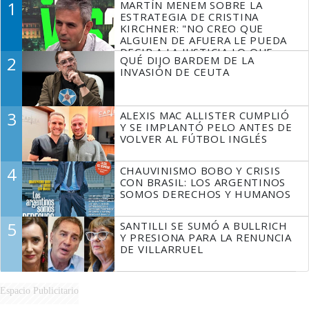
1
MARTÍN MENEM SOBRE LA
ESTRATEGIA DE CRISTINA
KIRCHNER: "NO CREO QUE
ALGUIEN DE AFUERA LE PUEDA
DECIR A LA JUSTICIA LO QUE
2
QUÉ DIJO BARDEM DE LA
TIENE QUE HACER"
INVASIÓN DE CEUTA
3
ALEXIS MAC ALLISTER CUMPLIÓ
Y SE IMPLANTÓ PELO ANTES DE
VOLVER AL FÚTBOL INGLÉS
4
CHAUVINISMO BOBO Y CRISIS
CON BRASIL: LOS ARGENTINOS
SOMOS DERECHOS Y HUMANOS
5
SANTILLI SE SUMÓ A BULLRICH
Y PRESIONA PARA LA RENUNCIA
DE VILLARRUEL
Espacio Publicitario