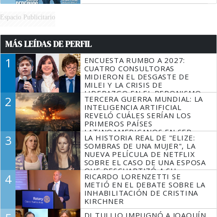
Espacio Publicitario
MÁS LEÍDAS DE PERFIL
1
ENCUESTA RUMBO A 2027:
CUATRO CONSULTORAS
MIDIERON EL DESGASTE DE
MILEI Y LA CRISIS DE
LIDERAZGO EN EL PERONISMO
2
TERCERA GUERRA MUNDIAL: LA
INTELIGENCIA ARTIFICIAL
REVELÓ CUÁLES SERÍAN LOS
PRIMEROS PAÍSES
LATINOAMERICANOS EN SER
3
LA HISTORIA REAL DE "ELIZE:
DERROTADOS
SOMBRAS DE UNA MUJER", LA
NUEVA PELÍCULA DE NETFLIX
SOBRE EL CASO DE UNA ESPOSA
QUE DESCUARTIZÓ A SU
4
RICARDO LORENZETTI SE
MARIDO
METIÓ EN EL DEBATE SOBRE LA
INHABILITACIÓN DE CRISTINA
KIRCHNER
DI TULLIO IMPUGNÓ A JOAQUÍN