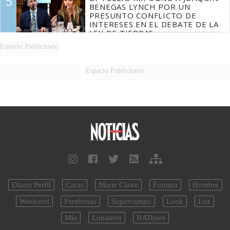
5
BENEGAS LYNCH POR UN
PRESUNTO CONFLICTO DE
INTERESES EN EL DEBATE DE LA
LEY DE TIERRAS
Espacio Publicitario
Espacio Publicitario
Diario Perfil
Caras
Marie Claire
Fortuna
Hombre
Weekend
Parabrisas
Supercampo
Look
Luz
Mía
Lunateen
BATimes