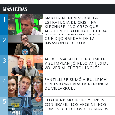
MÁS LEÍDAS
1
MARTÍN MENEM SOBRE LA
ESTRATEGIA DE CRISTINA
KIRCHNER: "NO CREO QUE
ALGUIEN DE AFUERA LE PUEDA
DECIR A LA JUSTICIA LO QUE
2
QUÉ DIJO BARDEM DE LA
TIENE QUE HACER"
INVASIÓN DE CEUTA
3
ALEXIS MAC ALLISTER CUMPLIÓ
Y SE IMPLANTÓ PELO ANTES DE
VOLVER AL FÚTBOL INGLÉS
4
SANTILLI SE SUMÓ A BULLRICH
Y PRESIONA PARA LA RENUNCIA
DE VILLARRUEL
5
CHAUVINISMO BOBO Y CRISIS
CON BRASIL: LOS ARGENTINOS
SOMOS DERECHOS Y HUMANOS