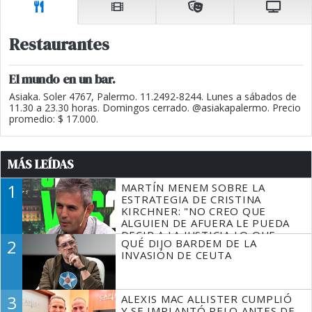
Restaurantes
El mundo en un bar.
Asiaka. Soler 4767, Palermo. 11.2492-8244. Lunes a sábados de
11.30 a 23.30 horas. Domingos cerrado. @asiakapalermo. Precio
promedio: $ 17.000.
MÁS LEÍDAS
1
MARTÍN MENEM SOBRE LA
ESTRATEGIA DE CRISTINA
KIRCHNER: "NO CREO QUE
ALGUIEN DE AFUERA LE PUEDA
DECIR A LA JUSTICIA LO QUE
2
QUÉ DIJO BARDEM DE LA
TIENE QUE HACER"
INVASIÓN DE CEUTA
3
ALEXIS MAC ALLISTER CUMPLIÓ
Y SE IMPLANTÓ PELO ANTES DE