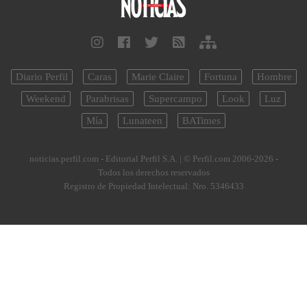
Diario Perfil
Caras
Marie Claire
Fortuna
Hombre
Weekend
Parabrisas
Supercampo
Look
Luz
Mía
Lunateen
BATimes
noticias.perfil.com - Editorial Perfil S.A.
| © Perfil.com 2006-2026 -
Todos los derechos reservados
Registro de Propiedad Intelectual: Nro. 5346433