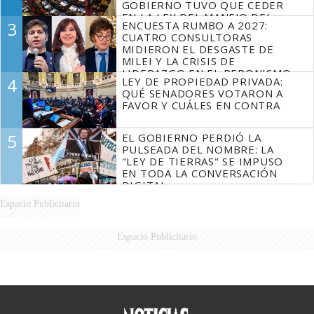
GOBIERNO TUVO QUE CEDER
EN LA LEY DEL MANEJO DEL
3
ENCUESTA RUMBO A 2027:
FUEGO
CUATRO CONSULTORAS
MIDIERON EL DESGASTE DE
MILEI Y LA CRISIS DE
LIDERAZGO EN EL PERONISMO
4
LEY DE PROPIEDAD PRIVADA:
QUÉ SENADORES VOTARON A
FAVOR Y CUÁLES EN CONTRA
5
EL GOBIERNO PERDIÓ LA
PULSEADA DEL NOMBRE: LA
"LEY DE TIERRAS" SE IMPUSO
EN TODA LA CONVERSACIÓN
DIGITAL
Espacio Publicitario
Espacio Publicitario