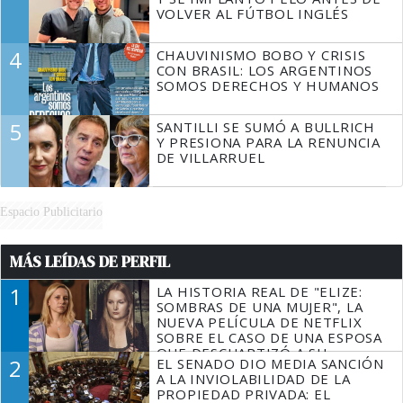
VOLVER AL FÚTBOL INGLÉS
4
CHAUVINISMO BOBO Y CRISIS
CON BRASIL: LOS ARGENTINOS
SOMOS DERECHOS Y HUMANOS
5
SANTILLI SE SUMÓ A BULLRICH
Y PRESIONA PARA LA RENUNCIA
DE VILLARRUEL
Espacio Publicitario
MÁS LEÍDAS DE PERFIL
1
LA HISTORIA REAL DE "ELIZE:
SOMBRAS DE UNA MUJER", LA
NUEVA PELÍCULA DE NETFLIX
SOBRE EL CASO DE UNA ESPOSA
QUE DESCUARTIZÓ A SU
2
EL SENADO DIO MEDIA SANCIÓN
MARIDO
A LA INVIOLABILIDAD DE LA
PROPIEDAD PRIVADA: EL