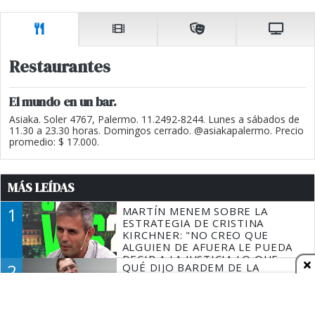
Restaurantes
El mundo en un bar.
Asiaka. Soler 4767, Palermo. 11.2492-8244. Lunes a sábados de
11.30 a 23.30 horas. Domingos cerrado. @asiakapalermo. Precio
promedio: $ 17.000.
MÁS LEÍDAS
1
MARTÍN MENEM SOBRE LA
ESTRATEGIA DE CRISTINA
KIRCHNER: "NO CREO QUE
ALGUIEN DE AFUERA LE PUEDA
DECIR A LA JUSTICIA LO QUE
2
QUÉ DIJO BARDEM DE LA
TIENE QUE HACER"
INVASIÓN DE CEUTA