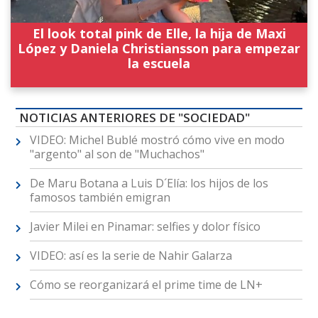
El look total pink de Elle, la hija de Maxi
López y Daniela Christiansson para empezar
la escuela
NOTICIAS ANTERIORES DE "SOCIEDAD"
VIDEO: Michel Bublé mostró cómo vive en modo
"argento" al son de "Muchachos"
De Maru Botana a Luis D´Elía: los hijos de los
famosos también emigran
Javier Milei en Pinamar: selfies y dolor físico
VIDEO: así es la serie de Nahir Galarza
Cómo se reorganizará el prime time de LN+