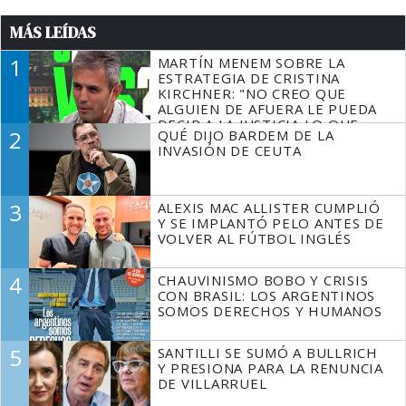
MÁS LEÍDAS
1
MARTÍN MENEM SOBRE LA
ESTRATEGIA DE CRISTINA
KIRCHNER: "NO CREO QUE
ALGUIEN DE AFUERA LE PUEDA
DECIR A LA JUSTICIA LO QUE
2
QUÉ DIJO BARDEM DE LA
TIENE QUE HACER"
INVASIÓN DE CEUTA
3
ALEXIS MAC ALLISTER CUMPLIÓ
Y SE IMPLANTÓ PELO ANTES DE
VOLVER AL FÚTBOL INGLÉS
4
CHAUVINISMO BOBO Y CRISIS
CON BRASIL: LOS ARGENTINOS
SOMOS DERECHOS Y HUMANOS
5
SANTILLI SE SUMÓ A BULLRICH
Y PRESIONA PARA LA RENUNCIA
DE VILLARRUEL