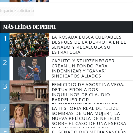
Espacio Publicitario
MÁS LEÍDAS DE PERFIL
1
LA ROSADA BUSCA CULPABLES
DESPUÉS DE LA DERROTA EN EL
SENADO Y RECALCULA SU
ESTRATEGIA
2
CAPUTO Y STURZENEGGER
CREAN UN FONDO PARA
INDEMNIZAR Y “GANAR”
SINDICATOS ALIADOS
3
FEMICIDIO DE AGOSTINA VEGA:
DETUVIERON A DOS
INQUILINOS DE CLAUDIO
BARRELIER POR
ENCUBRIMIENTO AGRAVADO
4
LA HISTORIA REAL DE "ELIZE:
SOMBRAS DE UNA MUJER", LA
NUEVA PELÍCULA DE NETFLIX
SOBRE EL CASO DE UNA ESPOSA
QUE DESCUARTIZÓ A SU
EL SENADO DIO MEDIA SANCIÓN