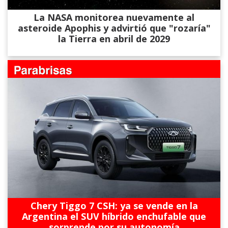
La NASA monitorea nuevamente al
asteroide Apophis y advirtió que "rozaría"
la Tierra en abril de 2029
Chery Tiggo 7 CSH: ya se vende en la
Argentina el SUV híbrido enchufable que
sorprende por su autonomía