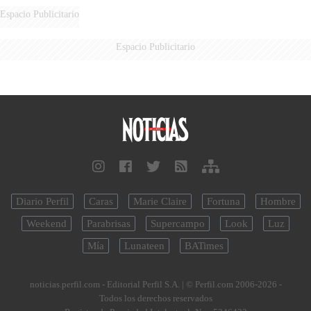
Espacio Publicitario
Espacio Publicitario
Diario Perfil
Caras
Marie Claire
Fortuna
Hombre
Weekend
Parabrisas
Supercampo
Look
Luz
Mía
Lunateen
BATimes
noticias.perfil.com - Editorial Perfil S.A.
| © Perfil.com 2006-2026 -
Todos los derechos reservados