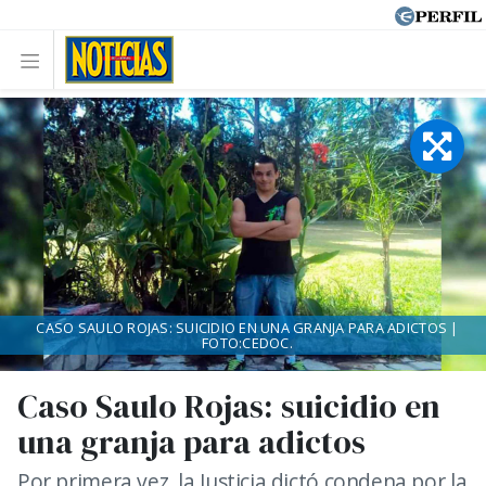
CASO SAULO ROJAS: SUICIDIO EN UNA GRANJA PARA ADICTOS |
FOTO:CEDOC.
Caso Saulo Rojas: suicidio en
una granja para adictos
Por primera vez, la Justicia dictó condena por la