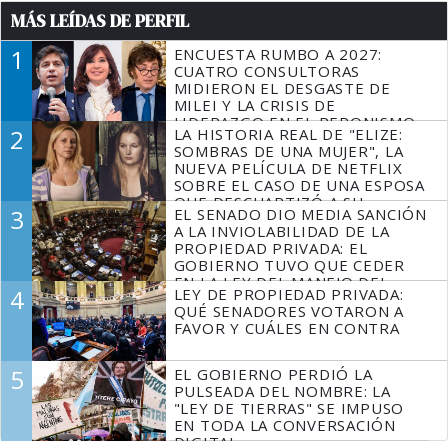
MÁS LEÍDAS DE PERFIL
1
ENCUESTA RUMBO A 2027:
CUATRO CONSULTORAS
MIDIERON EL DESGASTE DE
MILEI Y LA CRISIS DE
LIDERAZGO EN EL PERONISMO
2
LA HISTORIA REAL DE "ELIZE:
SOMBRAS DE UNA MUJER", LA
NUEVA PELÍCULA DE NETFLIX
SOBRE EL CASO DE UNA ESPOSA
QUE DESCUARTIZÓ A SU
3
EL SENADO DIO MEDIA SANCIÓN
MARIDO
A LA INVIOLABILIDAD DE LA
PROPIEDAD PRIVADA: EL
GOBIERNO TUVO QUE CEDER
EN LA LEY DEL MANEJO DEL
4
LEY DE PROPIEDAD PRIVADA:
FUEGO
QUÉ SENADORES VOTARON A
FAVOR Y CUÁLES EN CONTRA
5
EL GOBIERNO PERDIÓ LA
PULSEADA DEL NOMBRE: LA
"LEY DE TIERRAS" SE IMPUSO
EN TODA LA CONVERSACIÓN
DIGITAL