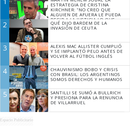
1
ESTRATEGIA DE CRISTINA
KIRCHNER: "NO CREO QUE
ALGUIEN DE AFUERA LE PUEDA
DECIR A LA JUSTICIA LO QUE
2
QUÉ DIJO BARDEM DE LA
TIENE QUE HACER"
INVASIÓN DE CEUTA
3
ALEXIS MAC ALLISTER CUMPLIÓ
Y SE IMPLANTÓ PELO ANTES DE
VOLVER AL FÚTBOL INGLÉS
4
CHAUVINISMO BOBO Y CRISIS
CON BRASIL: LOS ARGENTINOS
SOMOS DERECHOS Y HUMANOS
5
SANTILLI SE SUMÓ A BULLRICH
Y PRESIONA PARA LA RENUNCIA
DE VILLARRUEL
Espacio Publicitario