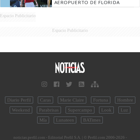
AEROPUERTO DE FLORIDA
Espacio Publicitario
Espacio Publicitario
Diario Perfil
Caras
Marie Claire
Fortuna
Hombre
Weekend
Parabrisas
Supercampo
Look
Luz
Mía
Lunateen
BATimes
noticias.perfil.com - Editorial Perfil S.A.
| © Perfil.com 2006-2026 -