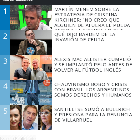
1
MARTÍN MENEM SOBRE LA
ESTRATEGIA DE CRISTINA
KIRCHNER: "NO CREO QUE
ALGUIEN DE AFUERA LE PUEDA
DECIR A LA JUSTICIA LO QUE
2
QUÉ DIJO BARDEM DE LA
TIENE QUE HACER"
INVASIÓN DE CEUTA
3
ALEXIS MAC ALLISTER CUMPLIÓ
Y SE IMPLANTÓ PELO ANTES DE
VOLVER AL FÚTBOL INGLÉS
4
CHAUVINISMO BOBO Y CRISIS
CON BRASIL: LOS ARGENTINOS
SOMOS DERECHOS Y HUMANOS
5
SANTILLI SE SUMÓ A BULLRICH
Y PRESIONA PARA LA RENUNCIA
DE VILLARRUEL
Espacio Publicitario