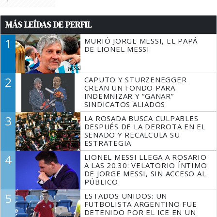
MÁS LEÍDAS DE PERFIL
1
MURIÓ JORGE MESSI, EL PAPÁ
DE LIONEL MESSI
2
CAPUTO Y STURZENEGGER
CREAN UN FONDO PARA
INDEMNIZAR Y “GANAR”
SINDICATOS ALIADOS
3
LA ROSADA BUSCA CULPABLES
DESPUÉS DE LA DERROTA EN EL
SENADO Y RECALCULA SU
ESTRATEGIA
4
LIONEL MESSI LLEGA A ROSARIO
A LAS 20.30: VELATORIO ÍNTIMO
DE JORGE MESSI, SIN ACCESO AL
PÚBLICO
5
ESTADOS UNIDOS: UN
FUTBOLISTA ARGENTINO FUE
DETENIDO POR EL ICE EN UN