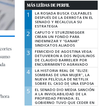
MÁS LEÍDAS DE PERFIL
1
LA ROSADA BUSCA CULPABLES
DESPUÉS DE LA DERROTA EN EL
SENADO Y RECALCULA SU
ESTRATEGIA
2
CAPUTO Y STURZENEGGER
CREAN UN FONDO PARA
INDEMNIZAR Y “GANAR”
SINDICATOS ALIADOS
ecortes
3
FEMICIDIO DE AGOSTINA VEGA:
onsumo
DETUVIERON A DOS INQUILINOS
DE CLAUDIO BARRELIER POR
ada
ENCUBRIMIENTO AGRAVADO
4
LA HISTORIA REAL DE "ELIZE:
SOMBRAS DE UNA MUJER", LA
NUEVA PELÍCULA DE NETFLIX
SOBRE EL CASO DE UNA ESPOSA
QUE DESCUARTIZÓ A SU
5
EL SENADO DIO MEDIA SANCIÓN
MARIDO
A LA INVIOLABILIDAD DE LA
/hora
PROPIEDAD PRIVADA: EL
GOBIERNO TUVO QUE CEDER EN
LA LEY DEL MANEJO DEL FUEGO