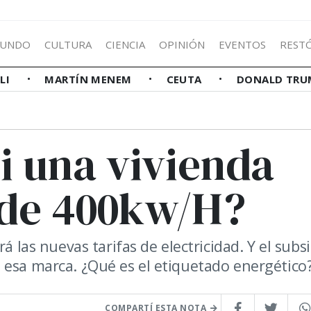
UNDO
CULTURA
CIENCIA
OPINIÓN
EVENTOS
REST
LLI
MARTÍN MENEM
CEUTA
DONALD TRU
i una vivienda
de 400kw/H?
á las nuevas tarifas de electricidad. Y el subs
 esa marca. ¿Qué es el etiquetado energético
COMPARTÍ ESTA NOTA