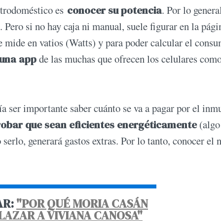
ectrodoméstico es
conocer su potencia
. Por lo general
. Pero si no hay caja ni manual, suele figurar en la pági
e mide en vatios (Watts) y para poder calcular el cons
 una app
de las muchas que ofrecen los celulares com
a ser importante saber cuánto se va a pagar por el inm
obar que sean eficientes energéticamente
(algo
erlo, generará gastos extras. Por lo tanto, conocer el n
AR:
"POR QUÉ MORIA CASÁN
LAZAR A VIVIANA CANOSA"