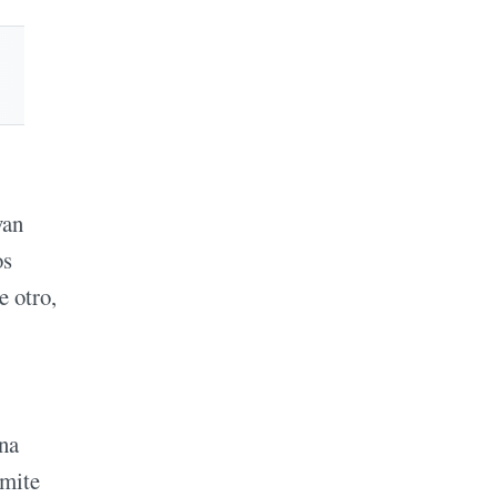
van
os
e otro,
una
rmite