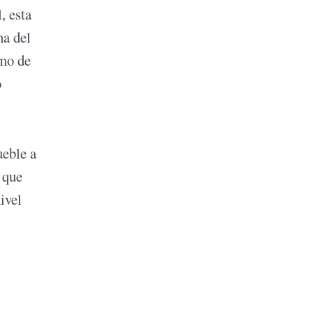
, esta
na del
umo de
o
ueble a
 que
ivel