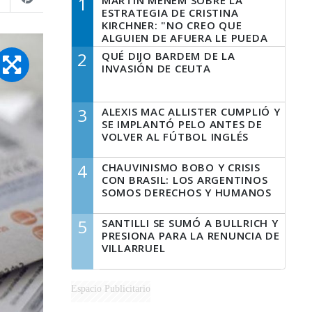
1
MARTÍN MENEM SOBRE LA
ESTRATEGIA DE CRISTINA
KIRCHNER: "NO CREO QUE
ALGUIEN DE AFUERA LE PUEDA
DECIR A LA JUSTICIA LO QUE
2
QUÉ DIJO BARDEM DE LA
TIENE QUE HACER"
INVASIÓN DE CEUTA
3
ALEXIS MAC ALLISTER CUMPLIÓ Y
SE IMPLANTÓ PELO ANTES DE
VOLVER AL FÚTBOL INGLÉS
4
CHAUVINISMO BOBO Y CRISIS
CON BRASIL: LOS ARGENTINOS
SOMOS DERECHOS Y HUMANOS
5
SANTILLI SE SUMÓ A BULLRICH Y
PRESIONA PARA LA RENUNCIA DE
VILLARRUEL
Espacio Publicitario