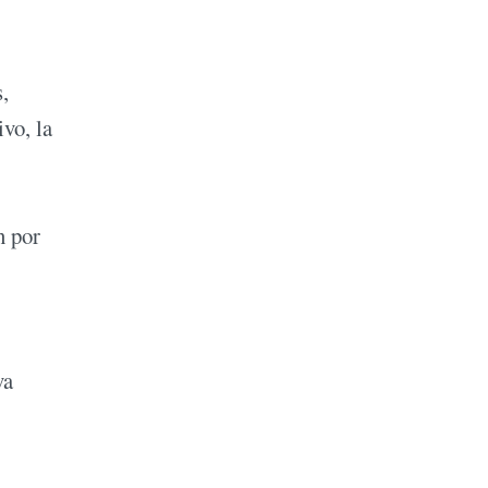
,
ivo, la
n por
va