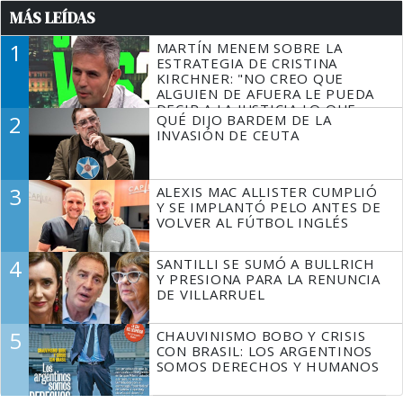
MÁS LEÍDAS
1
MARTÍN MENEM SOBRE LA
ESTRATEGIA DE CRISTINA
KIRCHNER: "NO CREO QUE
ALGUIEN DE AFUERA LE PUEDA
DECIR A LA JUSTICIA LO QUE
2
QUÉ DIJO BARDEM DE LA
TIENE QUE HACER"
INVASIÓN DE CEUTA
3
ALEXIS MAC ALLISTER CUMPLIÓ
Y SE IMPLANTÓ PELO ANTES DE
VOLVER AL FÚTBOL INGLÉS
4
SANTILLI SE SUMÓ A BULLRICH
Y PRESIONA PARA LA RENUNCIA
DE VILLARRUEL
5
CHAUVINISMO BOBO Y CRISIS
CON BRASIL: LOS ARGENTINOS
SOMOS DERECHOS Y HUMANOS