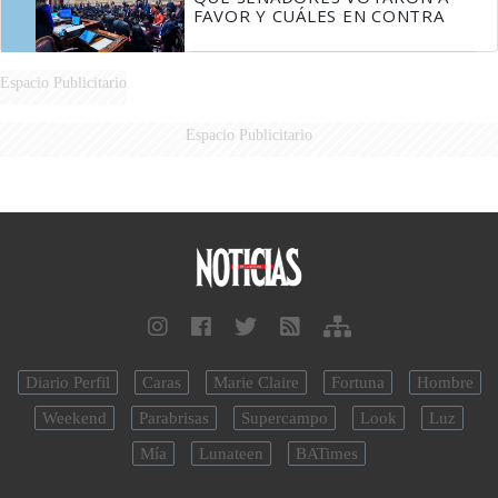
FAVOR Y CUÁLES EN CONTRA
Espacio Publicitario
Espacio Publicitario
Diario Perfil
Caras
Marie Claire
Fortuna
Hombre
Weekend
Parabrisas
Supercampo
Look
Luz
Mía
Lunateen
BATimes