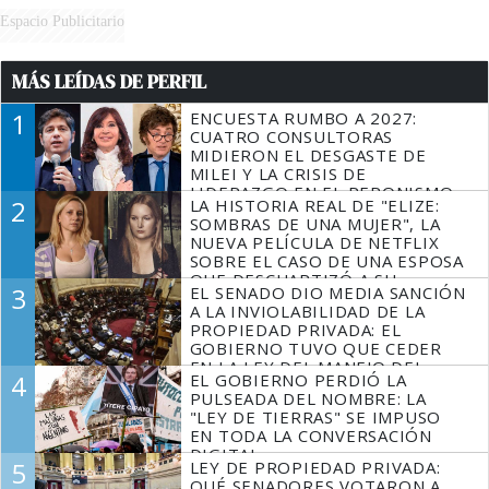
Espacio Publicitario
MÁS LEÍDAS DE PERFIL
1
ENCUESTA RUMBO A 2027:
CUATRO CONSULTORAS
MIDIERON EL DESGASTE DE
MILEI Y LA CRISIS DE
LIDERAZGO EN EL PERONISMO
2
LA HISTORIA REAL DE "ELIZE:
SOMBRAS DE UNA MUJER", LA
NUEVA PELÍCULA DE NETFLIX
SOBRE EL CASO DE UNA ESPOSA
QUE DESCUARTIZÓ A SU
3
EL SENADO DIO MEDIA SANCIÓN
MARIDO
A LA INVIOLABILIDAD DE LA
PROPIEDAD PRIVADA: EL
GOBIERNO TUVO QUE CEDER
EN LA LEY DEL MANEJO DEL
4
EL GOBIERNO PERDIÓ LA
FUEGO
PULSEADA DEL NOMBRE: LA
"LEY DE TIERRAS" SE IMPUSO
EN TODA LA CONVERSACIÓN
DIGITAL
5
LEY DE PROPIEDAD PRIVADA:
QUÉ SENADORES VOTARON A