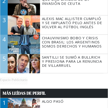
2
TIENE QUE HACER"
INVASIÓN DE CEUTA
3
ALEXIS MAC ALLISTER CUMPLIÓ
Y SE IMPLANTÓ PELO ANTES DE
VOLVER AL FÚTBOL INGLÉS
4
CHAUVINISMO BOBO Y CRISIS
CON BRASIL: LOS ARGENTINOS
SOMOS DERECHOS Y HUMANOS
5
SANTILLI SE SUMÓ A BULLRICH
Y PRESIONA PARA LA RENUNCIA
DE VILLARRUEL
Espacio Publicitario
MÁS LEÍDAS DE PERFIL
1
ALGO PASÓ