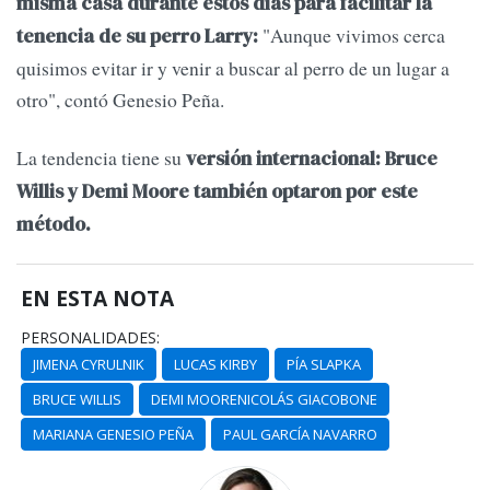
misma casa durante estos días para facilitar la
"Aunque vivimos cerca
tenencia de su perro Larry:
quisimos evitar ir y venir a buscar al perro de un lugar a
otro", contó Genesio Peña.
La tendencia tiene su
versión internacional: Bruce
Willis y Demi Moore también optaron por este
método.
EN ESTA NOTA
PERSONALIDADES:
JIMENA CYRULNIK
LUCAS KIRBY
PÍA SLAPKA
BRUCE WILLIS
DEMI MOORENICOLÁS GIACOBONE
MARIANA GENESIO PEÑA
PAUL GARCÍA NAVARRO