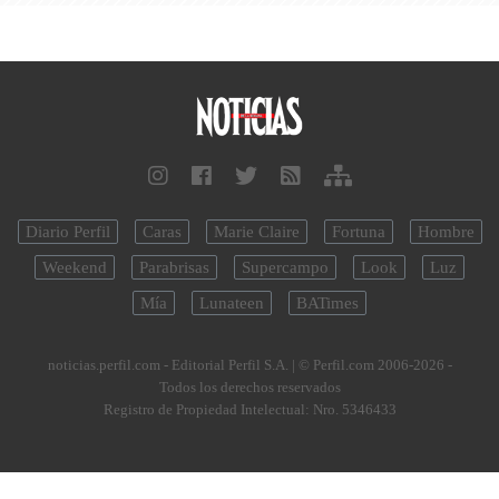
Diario Perfil
Caras
Marie Claire
Fortuna
Hombre
Weekend
Parabrisas
Supercampo
Look
Luz
Mía
Lunateen
BATimes
noticias.perfil.com - Editorial Perfil S.A.
| © Perfil.com 2006-2026 -
Todos los derechos reservados
Registro de Propiedad Intelectual: Nro. 5346433