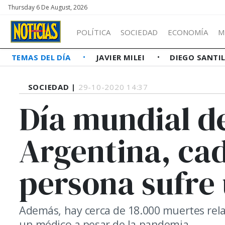
Thursday 6 De August, 2026
POLÍTICA
SOCIEDAD
ECONOMÍA
M
TEMAS DEL DÍA
JAVIER MILEI
DIEGO SANTI
SOCIEDAD |
29-10-2020 14:37
Día mundial d
Argentina, ca
persona sufre
Además, hay cerca de 18.000 muertes rela
un médico a pesar de la pandemia.