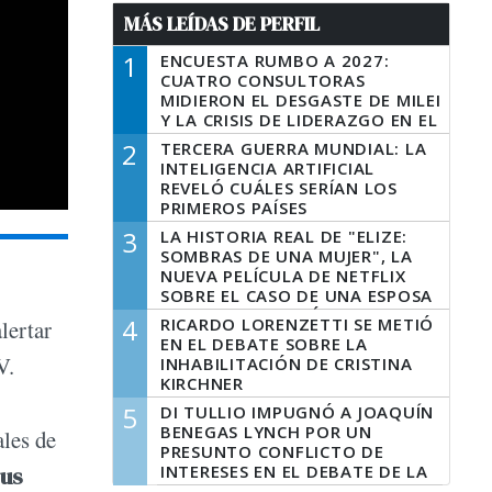
MÁS LEÍDAS DE PERFIL
1
ENCUESTA RUMBO A 2027:
CUATRO CONSULTORAS
MIDIERON EL DESGASTE DE MILEI
Y LA CRISIS DE LIDERAZGO EN EL
PERONISMO
2
TERCERA GUERRA MUNDIAL: LA
INTELIGENCIA ARTIFICIAL
REVELÓ CUÁLES SERÍAN LOS
PRIMEROS PAÍSES
LATINOAMERICANOS EN SER
3
LA HISTORIA REAL DE "ELIZE:
DERROTADOS
SOMBRAS DE UNA MUJER", LA
NUEVA PELÍCULA DE NETFLIX
SOBRE EL CASO DE UNA ESPOSA
QUE DESCUARTIZÓ A SU
4
RICARDO LORENZETTI SE METIÓ
alertar
MARIDO
EN EL DEBATE SOBRE LA
V.
INHABILITACIÓN DE CRISTINA
KIRCHNER
5
DI TULLIO IMPUGNÓ A JOAQUÍN
BENEGAS LYNCH POR UN
ales de
PRESUNTO CONFLICTO DE
INTERESES EN EL DEBATE DE LA
sus
LEY DE TIERRAS