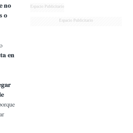
e no
Espacio Publicitario
s o
Espacio Publicitario
o
lta en
egar
de
porque
ar