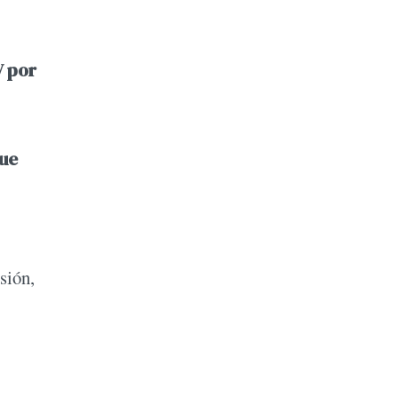
V por
ue
sión,