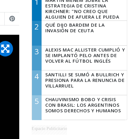
1
MARTÍN MENEM SOBRE LA
ESTRATEGIA DE CRISTINA
KIRCHNER: "NO CREO QUE
ALGUIEN DE AFUERA LE PUEDA
DECIR A LA JUSTICIA LO QUE
2
QUÉ DIJO BARDEM DE LA
TIENE QUE HACER"
INVASIÓN DE CEUTA
3
ALEXIS MAC ALLISTER CUMPLIÓ Y
SE IMPLANTÓ PELO ANTES DE
VOLVER AL FÚTBOL INGLÉS
4
SANTILLI SE SUMÓ A BULLRICH Y
PRESIONA PARA LA RENUNCIA DE
VILLARRUEL
5
CHAUVINISMO BOBO Y CRISIS
CON BRASIL: LOS ARGENTINOS
SOMOS DERECHOS Y HUMANOS
Espacio Publicitario