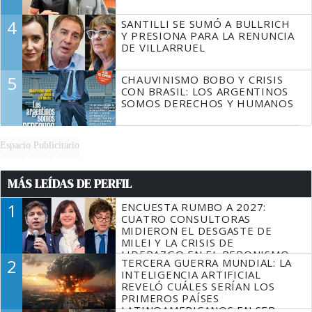
4
SANTILLI SE SUMÓ A BULLRICH
Y PRESIONA PARA LA RENUNCIA
DE VILLARRUEL
5
CHAUVINISMO BOBO Y CRISIS
CON BRASIL: LOS ARGENTINOS
SOMOS DERECHOS Y HUMANOS
Espacio Publicitario
MÁS LEÍDAS DE PERFIL
1
ENCUESTA RUMBO A 2027:
CUATRO CONSULTORAS
MIDIERON EL DESGASTE DE
MILEI Y LA CRISIS DE
LIDERAZGO EN EL PERONISMO
2
TERCERA GUERRA MUNDIAL: LA
INTELIGENCIA ARTIFICIAL
REVELÓ CUÁLES SERÍAN LOS
PRIMEROS PAÍSES
LATINOAMERICANOS EN SER