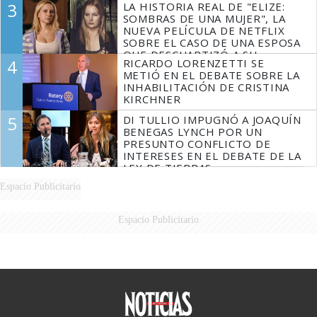
3
LA HISTORIA REAL DE "ELIZE:
DERROTADOS
SOMBRAS DE UNA MUJER", LA
NUEVA PELÍCULA DE NETFLIX
SOBRE EL CASO DE UNA ESPOSA
QUE DESCUARTIZÓ A SU
4
RICARDO LORENZETTI SE
MARIDO
METIÓ EN EL DEBATE SOBRE LA
INHABILITACIÓN DE CRISTINA
KIRCHNER
5
DI TULLIO IMPUGNÓ A JOAQUÍN
BENEGAS LYNCH POR UN
PRESUNTO CONFLICTO DE
INTERESES EN EL DEBATE DE LA
LEY DE TIERRAS
Espacio Publicitario
Espacio Publicitario