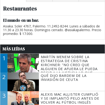
Restaurantes
El mundo en un bar.
Asiaka. Soler 4767, Palermo. 11.2492-8244. Lunes a sábados de
11.30 a 23.30 horas. Domingos cerrado. @asiakapalermo. Precio
promedio: $ 17.000.
MÁS LEÍDAS
1
MARTÍN MENEM SOBRE LA
ESTRATEGIA DE CRISTINA
KIRCHNER: "NO CREO QUE
ALGUIEN DE AFUERA LE PUEDA
DECIR A LA JUSTICIA LO QUE
2
QUÉ DIJO BARDEM DE LA
TIENE QUE HACER"
INVASIÓN DE CEUTA
3
ALEXIS MAC ALLISTER CUMPLIÓ
Y SE IMPLANTÓ PELO ANTES DE
VOLVER AL FÚTBOL INGLÉS