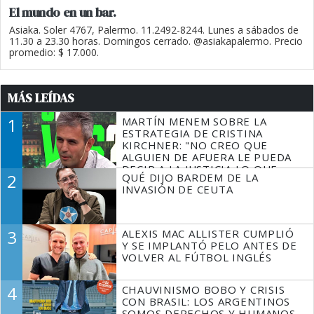
El mundo en un bar.
Asiaka. Soler 4767, Palermo. 11.2492-8244. Lunes a sábados de
11.30 a 23.30 horas. Domingos cerrado. @asiakapalermo. Precio
promedio: $ 17.000.
MÁS LEÍDAS
1
MARTÍN MENEM SOBRE LA
ESTRATEGIA DE CRISTINA
KIRCHNER: "NO CREO QUE
ALGUIEN DE AFUERA LE PUEDA
DECIR A LA JUSTICIA LO QUE
2
QUÉ DIJO BARDEM DE LA
TIENE QUE HACER"
INVASIÓN DE CEUTA
3
ALEXIS MAC ALLISTER CUMPLIÓ
Y SE IMPLANTÓ PELO ANTES DE
VOLVER AL FÚTBOL INGLÉS
4
CHAUVINISMO BOBO Y CRISIS
CON BRASIL: LOS ARGENTINOS
SOMOS DERECHOS Y HUMANOS