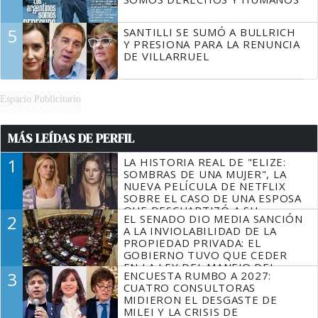
5
SANTILLI SE SUMÓ A BULLRICH
Y PRESIONA PARA LA RENUNCIA
DE VILLARRUEL
Espacio Publicitario
MÁS LEÍDAS DE PERFIL
1
LA HISTORIA REAL DE "ELIZE:
SOMBRAS DE UNA MUJER", LA
NUEVA PELÍCULA DE NETFLIX
SOBRE EL CASO DE UNA ESPOSA
QUE DESCUARTIZÓ A SU
2
EL SENADO DIO MEDIA SANCIÓN
MARIDO
A LA INVIOLABILIDAD DE LA
PROPIEDAD PRIVADA: EL
GOBIERNO TUVO QUE CEDER
EN LA LEY DEL MANEJO DEL
3
ENCUESTA RUMBO A 2027:
FUEGO
CUATRO CONSULTORAS
MIDIERON EL DESGASTE DE
MILEI Y LA CRISIS DE