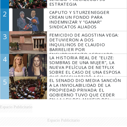
ESTRATEGIA
2
CAPUTO Y STURZENEGGER
CREAN UN FONDO PARA
INDEMNIZAR Y “GANAR”
SINDICATOS ALIADOS
3
FEMICIDIO DE AGOSTINA VEGA:
DETUVIERON A DOS
INQUILINOS DE CLAUDIO
BARRELIER POR
ENCUBRIMIENTO AGRAVADO
4
LA HISTORIA REAL DE "ELIZE:
SOMBRAS DE UNA MUJER", LA
NUEVA PELÍCULA DE NETFLIX
SOBRE EL CASO DE UNA ESPOSA
QUE DESCUARTIZÓ A SU
5
EL SENADO DIO MEDIA SANCIÓN
MARIDO
A LA INVIOLABILIDAD DE LA
PROPIEDAD PRIVADA: EL
GOBIERNO TUVO QUE CEDER
EN LA LEY DEL MANEJO DEL
FUEGO
Espacio Publicitario
Espacio Publicitario