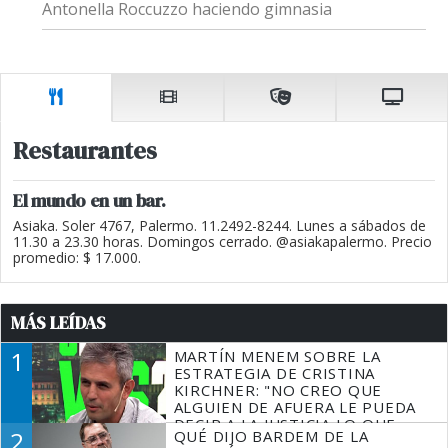
Antonella Roccuzzo haciendo gimnasia
Restaurantes
El mundo en un bar.
Asiaka. Soler 4767, Palermo. 11.2492-8244. Lunes a sábados de
11.30 a 23.30 horas. Domingos cerrado. @asiakapalermo. Precio
promedio: $ 17.000.
MÁS LEÍDAS
1
MARTÍN MENEM SOBRE LA
ESTRATEGIA DE CRISTINA
KIRCHNER: "NO CREO QUE
ALGUIEN DE AFUERA LE PUEDA
DECIR A LA JUSTICIA LO QUE
2
QUÉ DIJO BARDEM DE LA
TIENE QUE HACER"