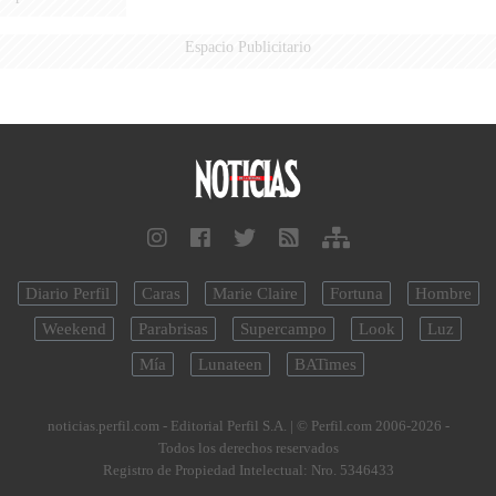
Espacio Publicitario
Diario Perfil
Caras
Marie Claire
Fortuna
Hombre
Weekend
Parabrisas
Supercampo
Look
Luz
Mía
Lunateen
BATimes
noticias.perfil.com - Editorial Perfil S.A.
| © Perfil.com 2006-2026 -
Todos los derechos reservados
Registro de Propiedad Intelectual: Nro. 5346433