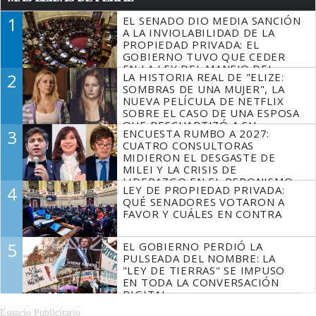
1
EL SENADO DIO MEDIA SANCIÓN
A LA INVIOLABILIDAD DE LA
PROPIEDAD PRIVADA: EL
GOBIERNO TUVO QUE CEDER
EN LA LEY DEL MANEJO DEL
2
LA HISTORIA REAL DE "ELIZE:
FUEGO
SOMBRAS DE UNA MUJER", LA
NUEVA PELÍCULA DE NETFLIX
SOBRE EL CASO DE UNA ESPOSA
QUE DESCUARTIZÓ A SU
3
ENCUESTA RUMBO A 2027:
MARIDO
CUATRO CONSULTORAS
MIDIERON EL DESGASTE DE
MILEI Y LA CRISIS DE
LIDERAZGO EN EL PERONISMO
4
LEY DE PROPIEDAD PRIVADA:
QUÉ SENADORES VOTARON A
FAVOR Y CUÁLES EN CONTRA
5
EL GOBIERNO PERDIÓ LA
PULSEADA DEL NOMBRE: LA
"LEY DE TIERRAS" SE IMPUSO
EN TODA LA CONVERSACIÓN
DIGITAL
Espacio Publicitario