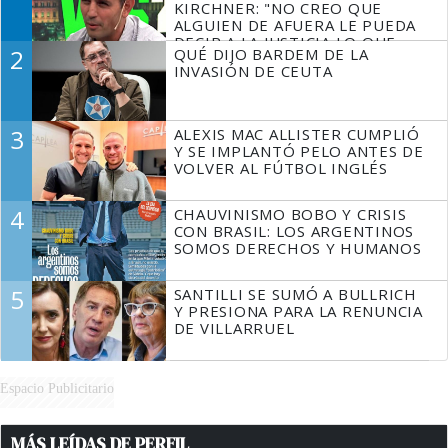
KIRCHNER: "NO CREO QUE
ALGUIEN DE AFUERA LE PUEDA
DECIR A LA JUSTICIA LO QUE
2
QUÉ DIJO BARDEM DE LA
TIENE QUE HACER"
INVASIÓN DE CEUTA
3
ALEXIS MAC ALLISTER CUMPLIÓ
Y SE IMPLANTÓ PELO ANTES DE
VOLVER AL FÚTBOL INGLÉS
4
CHAUVINISMO BOBO Y CRISIS
CON BRASIL: LOS ARGENTINOS
SOMOS DERECHOS Y HUMANOS
5
SANTILLI SE SUMÓ A BULLRICH
Y PRESIONA PARA LA RENUNCIA
DE VILLARRUEL
Espacio Publicitario
MÁS LEÍDAS DE PERFIL