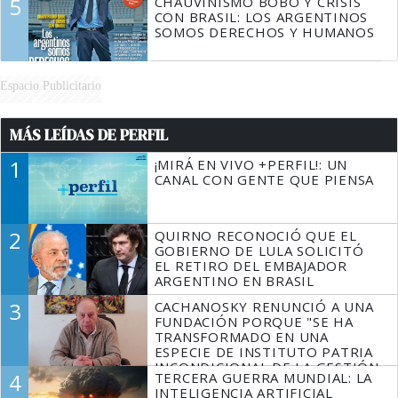
5
CHAUVINISMO BOBO Y CRISIS
CON BRASIL: LOS ARGENTINOS
SOMOS DERECHOS Y HUMANOS
Espacio Publicitario
MÁS LEÍDAS DE PERFIL
1
¡MIRÁ EN VIVO +PERFIL!: UN
CANAL CON GENTE QUE PIENSA
2
QUIRNO RECONOCIÓ QUE EL
GOBIERNO DE LULA SOLICITÓ
EL RETIRO DEL EMBAJADOR
ARGENTINO EN BRASIL
3
CACHANOSKY RENUNCIÓ A UNA
FUNDACIÓN PORQUE "SE HA
TRANSFORMADO EN UNA
ESPECIE DE INSTITUTO PATRIA
INCONDICIONAL DE LA GESTIÓN
4
TERCERA GUERRA MUNDIAL: LA
DE MILEI"
INTELIGENCIA ARTIFICIAL