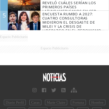
REVELÓ CUÁLES SERÍAN LOS
PRIMEROS PAÍSES
LATINOAMERICANOS EN SER
5
ENCUESTA RUMBO A 2027:
DERROTADOS
CUATRO CONSULTORAS
MIDIERON EL DESGASTE DE
MILEI Y LA CRISIS DE
LIDERAZGO EN EL PERONISMO
Espacio Publicitario
Espacio Publicitario
Diario Perfil
Caras
Marie Claire
Fortuna
Hombre