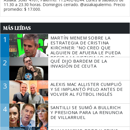
11.30 a 23.30 horas. Domingos cerrado. @asiakapalermo. Precio
promedio: $ 17.000.
MÁS LEÍDAS
1
MARTÍN MENEM SOBRE LA
ESTRATEGIA DE CRISTINA
KIRCHNER: "NO CREO QUE
ALGUIEN DE AFUERA LE PUEDA
DECIR A LA JUSTICIA LO QUE
2
QUÉ DIJO BARDEM DE LA
TIENE QUE HACER"
INVASIÓN DE CEUTA
3
ALEXIS MAC ALLISTER CUMPLIÓ
Y SE IMPLANTÓ PELO ANTES DE
VOLVER AL FÚTBOL INGLÉS
4
SANTILLI SE SUMÓ A BULLRICH
Y PRESIONA PARA LA RENUNCIA
DE VILLARRUEL