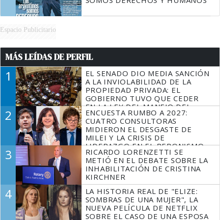
SOMOS DERECHOS Y HUMANOS
Espacio Publicitario
MÁS LEÍDAS DE PERFIL
1
EL SENADO DIO MEDIA SANCIÓN
A LA INVIOLABILIDAD DE LA
PROPIEDAD PRIVADA: EL
GOBIERNO TUVO QUE CEDER
EN LA LEY DEL MANEJO DEL
2
ENCUESTA RUMBO A 2027:
FUEGO
CUATRO CONSULTORAS
MIDIERON EL DESGASTE DE
MILEI Y LA CRISIS DE
LIDERAZGO EN EL PERONISMO
3
RICARDO LORENZETTI SE
METIÓ EN EL DEBATE SOBRE LA
INHABILITACIÓN DE CRISTINA
KIRCHNER
4
LA HISTORIA REAL DE "ELIZE:
SOMBRAS DE UNA MUJER", LA
NUEVA PELÍCULA DE NETFLIX
SOBRE EL CASO DE UNA ESPOSA