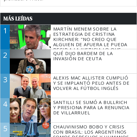
MÁS LEÍDAS
1
MARTÍN MENEM SOBRE LA
ESTRATEGIA DE CRISTINA
KIRCHNER: "NO CREO QUE
ALGUIEN DE AFUERA LE PUEDA
DECIR A LA JUSTICIA LO QUE
2
QUÉ DIJO BARDEM DE LA
TIENE QUE HACER"
INVASIÓN DE CEUTA
3
ALEXIS MAC ALLISTER CUMPLIÓ
Y SE IMPLANTÓ PELO ANTES DE
VOLVER AL FÚTBOL INGLÉS
4
SANTILLI SE SUMÓ A BULLRICH
Y PRESIONA PARA LA RENUNCIA
DE VILLARRUEL
5
CHAUVINISMO BOBO Y CRISIS
CON BRASIL: LOS ARGENTINOS