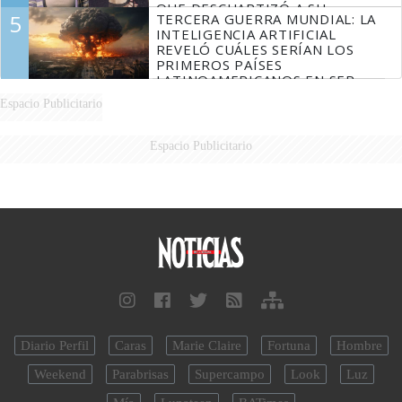
QUE DESCUARTIZÓ A SU
5
TERCERA GUERRA MUNDIAL: LA
MARIDO
INTELIGENCIA ARTIFICIAL
REVELÓ CUÁLES SERÍAN LOS
PRIMEROS PAÍSES
LATINOAMERICANOS EN SER
DERROTADOS
Espacio Publicitario
Espacio Publicitario
Diario Perfil
Caras
Marie Claire
Fortuna
Hombre
Weekend
Parabrisas
Supercampo
Look
Luz