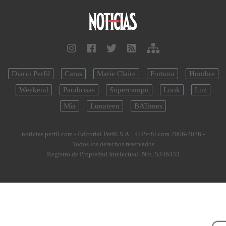
Diario Perfil
Caras
Marie Claire
Fortuna
Hombre
Weekend
Parabrisas
Supercampo
Look
Luz
Mía
Lunateen
BATimes
noticias.perfil.com - Editorial Perfil S.A.
| © Perfil.com 2006-2026 -
Todos los derechos reservados
Registro de Propiedad Intelectual: Nro. 5346433