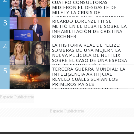
CUATRO CONSULTORAS
MIDIERON EL DESGASTE DE
MILEI Y LA CRISIS DE
LIDERAZGO EN EL PERONISMO
3
RICARDO LORENZETTI SE
METIÓ EN EL DEBATE SOBRE LA
INHABILITACIÓN DE CRISTINA
KIRCHNER
4
LA HISTORIA REAL DE "ELIZE:
SOMBRAS DE UNA MUJER", LA
NUEVA PELÍCULA DE NETFLIX
SOBRE EL CASO DE UNA ESPOSA
QUE DESCUARTIZÓ A SU
5
TERCERA GUERRA MUNDIAL: LA
MARIDO
INTELIGENCIA ARTIFICIAL
REVELÓ CUÁLES SERÍAN LOS
PRIMEROS PAÍSES
LATINOAMERICANOS EN SER
DERROTADOS
Espacio Publicitario
Espacio Publicitario