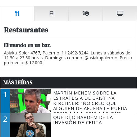
Restaurantes
El mundo en un bar.
Asiaka. Soler 4767, Palermo. 11.2492-8244. Lunes a sábados de
11.30 a 23.30 horas. Domingos cerrado. @asiakapalermo. Precio
promedio: $ 17.000.
MÁS LEÍDAS
1
MARTÍN MENEM SOBRE LA
ESTRATEGIA DE CRISTINA
KIRCHNER: "NO CREO QUE
ALGUIEN DE AFUERA LE PUEDA
DECIR A LA JUSTICIA LO QUE
2
QUÉ DIJO BARDEM DE LA
TIENE QUE HACER"
INVASIÓN DE CEUTA