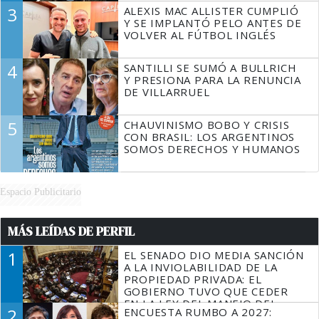
3
ALEXIS MAC ALLISTER CUMPLIÓ
Y SE IMPLANTÓ PELO ANTES DE
VOLVER AL FÚTBOL INGLÉS
4
SANTILLI SE SUMÓ A BULLRICH
Y PRESIONA PARA LA RENUNCIA
DE VILLARRUEL
5
CHAUVINISMO BOBO Y CRISIS
CON BRASIL: LOS ARGENTINOS
SOMOS DERECHOS Y HUMANOS
Espacio Publicitario
MÁS LEÍDAS DE PERFIL
1
EL SENADO DIO MEDIA SANCIÓN
A LA INVIOLABILIDAD DE LA
PROPIEDAD PRIVADA: EL
GOBIERNO TUVO QUE CEDER
EN LA LEY DEL MANEJO DEL
2
ENCUESTA RUMBO A 2027:
FUEGO