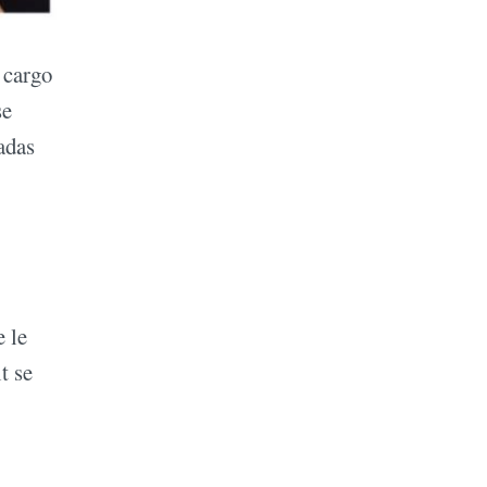
 cargo
se
adas
 le
t se