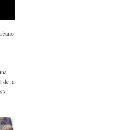
urbano
una
l de la
sta