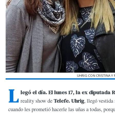
UHRIG CON CRISTINA Y
L
legó el día. El lunes 17, la ex diputada
R
reality show de
Telefe. Uhrig
, llegó vestida
cuando les prometió hacerle las uñas a todas, porq