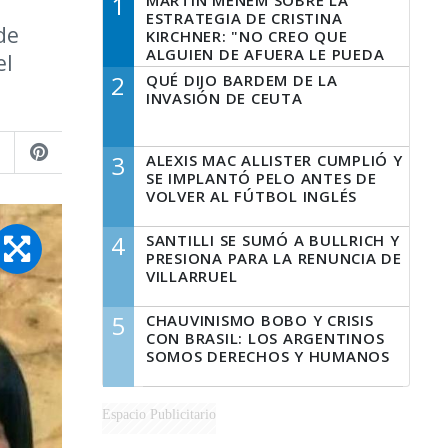
1
MARTÍN MENEM SOBRE LA
ESTRATEGIA DE CRISTINA
de
KIRCHNER: "NO CREO QUE
ALGUIEN DE AFUERA LE PUEDA
el
DECIR A LA JUSTICIA LO QUE
2
QUÉ DIJO BARDEM DE LA
TIENE QUE HACER"
INVASIÓN DE CEUTA
3
ALEXIS MAC ALLISTER CUMPLIÓ Y
SE IMPLANTÓ PELO ANTES DE
VOLVER AL FÚTBOL INGLÉS
4
SANTILLI SE SUMÓ A BULLRICH Y
PRESIONA PARA LA RENUNCIA DE
VILLARRUEL
5
CHAUVINISMO BOBO Y CRISIS
CON BRASIL: LOS ARGENTINOS
SOMOS DERECHOS Y HUMANOS
Espacio Publicitario