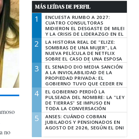
MÁS LEÍDAS DE PERFIL
1
ENCUESTA RUMBO A 2027:
CUATRO CONSULTORAS
MIDIERON EL DESGASTE DE MILEI
Y LA CRISIS DE LIDERAZGO EN EL
PERONISMO
2
LA HISTORIA REAL DE "ELIZE:
SOMBRAS DE UNA MUJER", LA
NUEVA PELÍCULA DE NETFLIX
SOBRE EL CASO DE UNA ESPOSA
QUE DESCUARTIZÓ A SU
3
EL SENADO DIO MEDIA SANCIÓN
MARIDO
A LA INVIOLABILIDAD DE LA
PROPIEDAD PRIVADA: EL
GOBIERNO TUVO QUE CEDER EN
LA LEY DEL MANEJO DEL FUEGO
4
EL GOBIERNO PERDIÓ LA
PULSEADA DEL NOMBRE: LA "LEY
DE TIERRAS" SE IMPUSO EN
TODA LA CONVERSACIÓN
famoso
DIGITAL
5
ANSES: CUÁNDO COBRAN
JUBILADOS Y PENSIONADOS EN
AGOSTO DE 2026, SEGÚN EL DNI
sa no