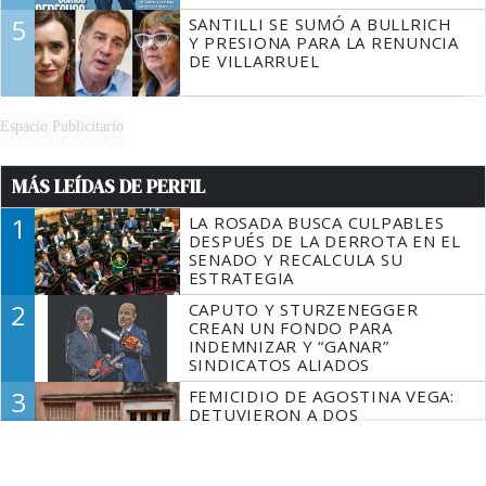
5
SANTILLI SE SUMÓ A BULLRICH
Y PRESIONA PARA LA RENUNCIA
DE VILLARRUEL
Espacio Publicitario
MÁS LEÍDAS DE PERFIL
1
LA ROSADA BUSCA CULPABLES
DESPUÉS DE LA DERROTA EN EL
SENADO Y RECALCULA SU
ESTRATEGIA
2
CAPUTO Y STURZENEGGER
CREAN UN FONDO PARA
INDEMNIZAR Y “GANAR”
SINDICATOS ALIADOS
3
FEMICIDIO DE AGOSTINA VEGA:
DETUVIERON A DOS
INQUILINOS DE CLAUDIO
BARRELIER POR
ENCUBRIMIENTO AGRAVADO
LA HISTORIA REAL DE "ELIZE: