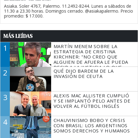
Asiaka. Soler 4767, Palermo. 11.2492-8244. Lunes a sábados de
11.30 a 23.30 horas. Domingos cerrado. @asiakapalermo. Precio
promedio: $ 17.000.
MÁS LEÍDAS
1
MARTÍN MENEM SOBRE LA
ESTRATEGIA DE CRISTINA
KIRCHNER: "NO CREO QUE
ALGUIEN DE AFUERA LE PUEDA
DECIR A LA JUSTICIA LO QUE
2
QUÉ DIJO BARDEM DE LA
TIENE QUE HACER"
INVASIÓN DE CEUTA
3
ALEXIS MAC ALLISTER CUMPLIÓ
Y SE IMPLANTÓ PELO ANTES DE
VOLVER AL FÚTBOL INGLÉS
4
CHAUVINISMO BOBO Y CRISIS
CON BRASIL: LOS ARGENTINOS
SOMOS DERECHOS Y HUMANOS