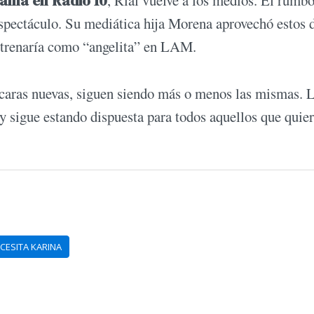
rama en Radio 10
, Rial vuelve a los medios. El rumbo
spectáculo. Su mediática hija Morena aprovechó estos 
strenaría como “angelita” en LAM.
as caras nuevas, siguen siendo más o menos las mismas. 
y sigue estando dispuesta para todos aquellos que quie
NCESITA KARINA