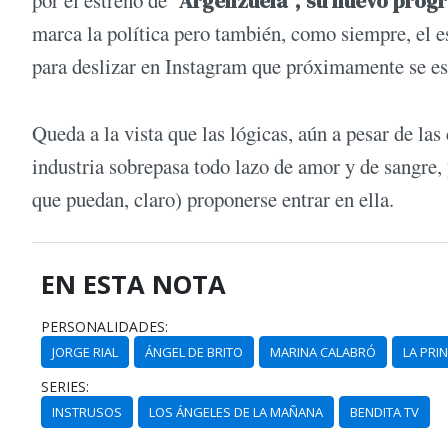
por el estreno de
“Argenzuela”, su nuevo prog
marca la política pero también, como siempre, el e
para deslizar en Instagram que próximamente se e
Queda a la vista que las lógicas, aún a pesar de l
industria sobrepasa todo lazo de amor y de sangre, 
que puedan, claro) proponerse entrar en ella.
EN ESTA NOTA
PERSONALIDADES:
JORGE RIAL
ÁNGEL DE BRITO
MARINA CALABRÓ
LA PRI
SERIES:
INSTRUSOS
LOS ÁNGELES DE LA MAÑANA
BENDITA TV