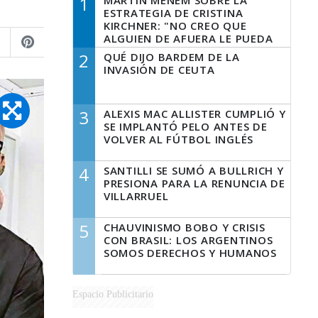
1
MARTÍN MENEM SOBRE LA
ESTRATEGIA DE CRISTINA
KIRCHNER: "NO CREO QUE
ALGUIEN DE AFUERA LE PUEDA
DECIR A LA JUSTICIA LO QUE
2
QUÉ DIJO BARDEM DE LA
TIENE QUE HACER"
INVASIÓN DE CEUTA
3
ALEXIS MAC ALLISTER CUMPLIÓ Y
SE IMPLANTÓ PELO ANTES DE
VOLVER AL FÚTBOL INGLÉS
4
SANTILLI SE SUMÓ A BULLRICH Y
PRESIONA PARA LA RENUNCIA DE
VILLARRUEL
5
CHAUVINISMO BOBO Y CRISIS
CON BRASIL: LOS ARGENTINOS
SOMOS DERECHOS Y HUMANOS
Espacio Publicitario