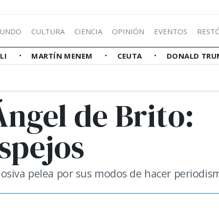
UNDO
CULTURA
CIENCIA
OPINIÓN
EVENTOS
REST
LLI
MARTÍN MENEM
CEUTA
DONALD TRU
Ángel de Brito:
spejos
losiva pelea por sus modos de hacer periodis