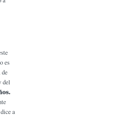
este
o es
a de
y del
ños.
nte
 dice a