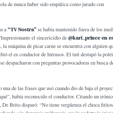
ándola de nunca haber sido empática como jurado con
in a
“TV Nostra”
se había mantenido fuera de los med
“Impresionante el sincericidio de
@kari_prince en e
 la máquina de picar carne se encuentra con alguien q
ibió el ex conductor de Intrusos. El tuit destapó la pol
o se despacharon con preguntas provocadoras en busca d
una de las frases que usó cuando dio de baja el proyec
qué”, había reconocido el conductor. Citando un irónico
 De Brito disparó: “No tiene vergüenza el choca fititos
diendo a la denuncia millonaria que la vedette le inici