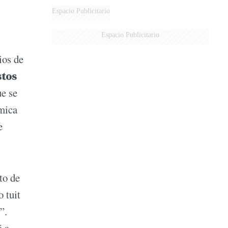
Espacio Publicitario
Espacio Publicitario
ios de
stos
ue se
émica
e
to de
 tuit
”.
ó a