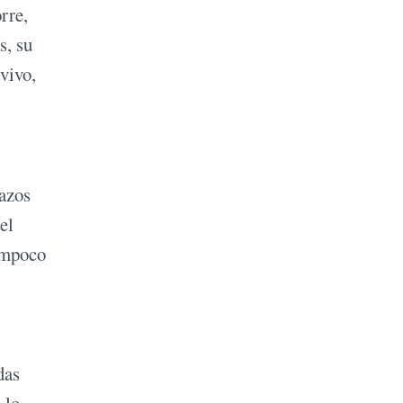
rre,
s, su
 vivo,
Pazos
el
tampoco
das