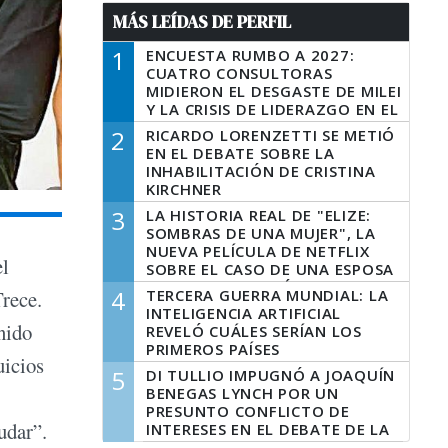
MÁS LEÍDAS DE PERFIL
1
ENCUESTA RUMBO A 2027:
CUATRO CONSULTORAS
MIDIERON EL DESGASTE DE MILEI
Y LA CRISIS DE LIDERAZGO EN EL
PERONISMO
2
RICARDO LORENZETTI SE METIÓ
EN EL DEBATE SOBRE LA
INHABILITACIÓN DE CRISTINA
KIRCHNER
3
LA HISTORIA REAL DE "ELIZE:
SOMBRAS DE UNA MUJER", LA
NUEVA PELÍCULA DE NETFLIX
el
SOBRE EL CASO DE UNA ESPOSA
QUE DESCUARTIZÓ A SU
4
TERCERA GUERRA MUNDIAL: LA
rece.
MARIDO
INTELIGENCIA ARTIFICIAL
nido
REVELÓ CUÁLES SERÍAN LOS
PRIMEROS PAÍSES
uicios
LATINOAMERICANOS EN SER
5
DI TULLIO IMPUGNÓ A JOAQUÍN
DERROTADOS
BENEGAS LYNCH POR UN
PRESUNTO CONFLICTO DE
dudar”.
INTERESES EN EL DEBATE DE LA
LEY DE TIERRAS