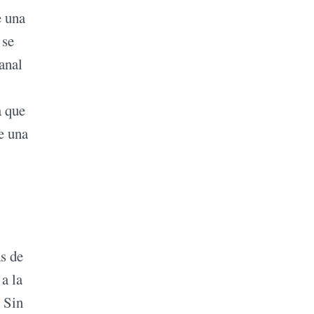
e una
 se
anal
a que
e una
s de
a la
Sin