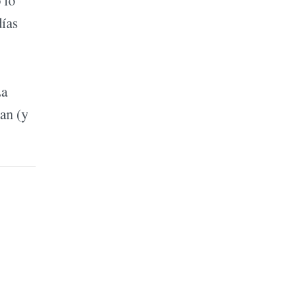
 lo
días
La
ran (y