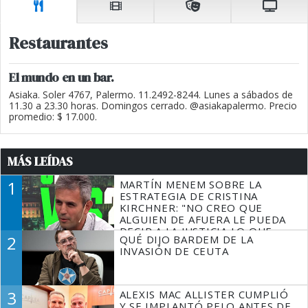
Restaurantes
El mundo en un bar.
Asiaka. Soler 4767, Palermo. 11.2492-8244. Lunes a sábados de
11.30 a 23.30 horas. Domingos cerrado. @asiakapalermo. Precio
promedio: $ 17.000.
MÁS LEÍDAS
1
MARTÍN MENEM SOBRE LA
ESTRATEGIA DE CRISTINA
KIRCHNER: "NO CREO QUE
ALGUIEN DE AFUERA LE PUEDA
DECIR A LA JUSTICIA LO QUE
2
QUÉ DIJO BARDEM DE LA
TIENE QUE HACER"
INVASIÓN DE CEUTA
3
ALEXIS MAC ALLISTER CUMPLIÓ
Y SE IMPLANTÓ PELO ANTES DE