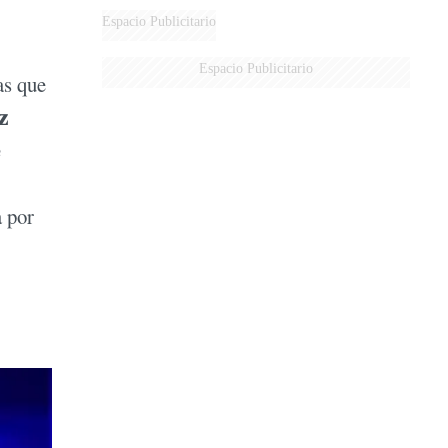
DERROTADOS
Espacio Publicitario
Espacio Publicitario
las que
z
a por