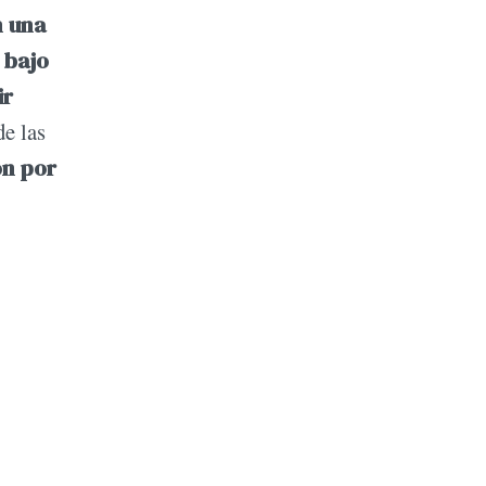
n una
 bajo
ir
e las
on por