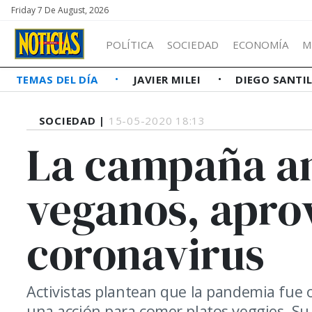
Friday 7 De August, 2026
POLÍTICA
SOCIEDAD
ECONOMÍA
M
TEMAS DEL DÍA
JAVIER MILEI
DIEGO SANTI
SOCIEDAD |
15-05-2020 18:13
La campaña an
veganos, apro
coronavirus
Activistas plantean que la pandemia fue
una acción para comer platos veggies. Su