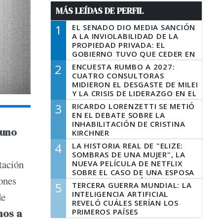
MÁS LEÍDAS DE PERFIL
1
EL SENADO DIO MEDIA SANCIÓN
A LA INVIOLABILIDAD DE LA
PROPIEDAD PRIVADA: EL
GOBIERNO TUVO QUE CEDER EN
LA LEY DEL MANEJO DEL FUEGO
2
ENCUESTA RUMBO A 2027:
CUATRO CONSULTORAS
MIDIERON EL DESGASTE DE MILEI
Y LA CRISIS DE LIDERAZGO EN EL
PERONISMO
3
RICARDO LORENZETTI SE METIÓ
EN EL DEBATE SOBRE LA
INHABILITACIÓN DE CRISTINA
 uno
KIRCHNER
4
LA HISTORIA REAL DE "ELIZE:
SOMBRAS DE UNA MUJER", LA
tación
NUEVA PELÍCULA DE NETFLIX
SOBRE EL CASO DE UNA ESPOSA
lones
QUE DESCUARTIZÓ A SU
5
TERCERA GUERRA MUNDIAL: LA
MARIDO
INTELIGENCIA ARTIFICIAL
de
REVELÓ CUÁLES SERÍAN LOS
mos a
PRIMEROS PAÍSES
LATINOAMERICANOS EN SER