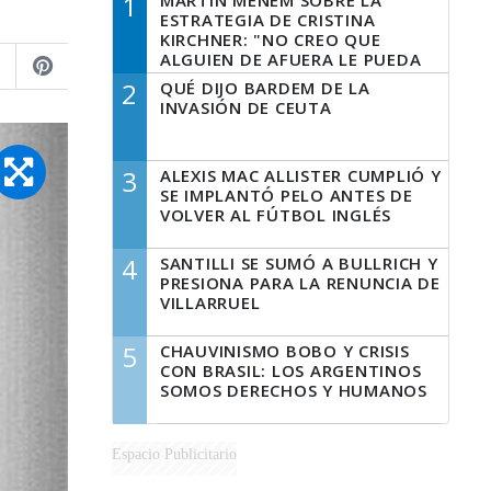
1
MARTÍN MENEM SOBRE LA
ESTRATEGIA DE CRISTINA
KIRCHNER: "NO CREO QUE
ALGUIEN DE AFUERA LE PUEDA
DECIR A LA JUSTICIA LO QUE
2
QUÉ DIJO BARDEM DE LA
TIENE QUE HACER"
INVASIÓN DE CEUTA
3
ALEXIS MAC ALLISTER CUMPLIÓ Y
SE IMPLANTÓ PELO ANTES DE
VOLVER AL FÚTBOL INGLÉS
4
SANTILLI SE SUMÓ A BULLRICH Y
PRESIONA PARA LA RENUNCIA DE
VILLARRUEL
5
CHAUVINISMO BOBO Y CRISIS
CON BRASIL: LOS ARGENTINOS
SOMOS DERECHOS Y HUMANOS
Espacio Publicitario