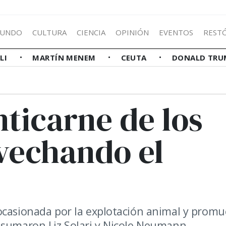
UNDO
CULTURA
CIENCIA
OPINIÓN
EVENTOS
REST
LLI
MARTÍN MENEM
CEUTA
DONALD TRU
ticarne de los
vechando el
 ocasionada por la explotación animal y prom
 sumaron Liz Solari y Nicole Neumann.