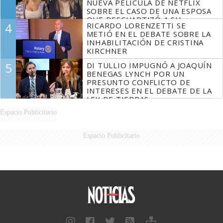
NUEVA PELÍCULA DE NETFLIX
SOBRE EL CASO DE UNA ESPOSA
QUE DESCUARTIZÓ A SU
4
RICARDO LORENZETTI SE
MARIDO
METIÓ EN EL DEBATE SOBRE LA
INHABILITACIÓN DE CRISTINA
KIRCHNER
5
DI TULLIO IMPUGNÓ A JOAQUÍN
BENEGAS LYNCH POR UN
PRESUNTO CONFLICTO DE
INTERESES EN EL DEBATE DE LA
LEY DE TIERRAS
Espacio Publicitario
Espacio Publicitario