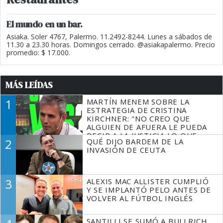
El mundo en un bar.
Asiaka. Soler 4767, Palermo. 11.2492-8244. Lunes a sábados de
11.30 a 23.30 horas. Domingos cerrado. @asiakapalermo. Precio
promedio: $ 17.000.
MÁS LEÍDAS
1
MARTÍN MENEM SOBRE LA
ESTRATEGIA DE CRISTINA
KIRCHNER: "NO CREO QUE
ALGUIEN DE AFUERA LE PUEDA
DECIR A LA JUSTICIA LO QUE
2
QUÉ DIJO BARDEM DE LA
TIENE QUE HACER"
INVASIÓN DE CEUTA
3
ALEXIS MAC ALLISTER CUMPLIÓ
Y SE IMPLANTÓ PELO ANTES DE
VOLVER AL FÚTBOL INGLÉS
SANTILLI SE SUMÓ A BULLRICH