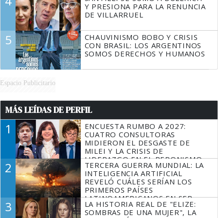
4
Y PRESIONA PARA LA RENUNCIA
DE VILLARRUEL
5
CHAUVINISMO BOBO Y CRISIS
CON BRASIL: LOS ARGENTINOS
SOMOS DERECHOS Y HUMANOS
Espacio Publicitario
MÁS LEÍDAS DE PERFIL
1
ENCUESTA RUMBO A 2027:
CUATRO CONSULTORAS
MIDIERON EL DESGASTE DE
MILEI Y LA CRISIS DE
LIDERAZGO EN EL PERONISMO
2
TERCERA GUERRA MUNDIAL: LA
INTELIGENCIA ARTIFICIAL
REVELÓ CUÁLES SERÍAN LOS
PRIMEROS PAÍSES
LATINOAMERICANOS EN SER
3
LA HISTORIA REAL DE "ELIZE:
DERROTADOS
SOMBRAS DE UNA MUJER", LA