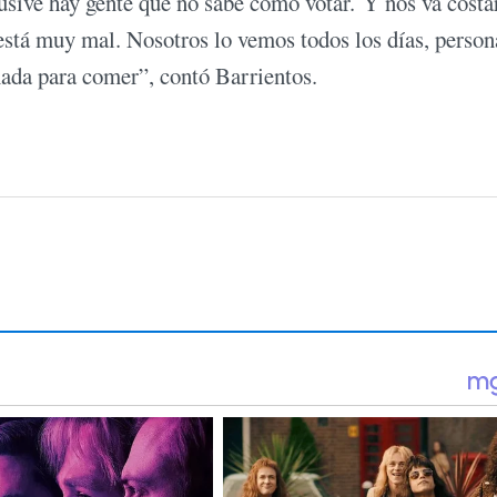
lusive hay gente que no sabe cómo votar. Y nos va costa
 está muy mal. Nosotros lo vemos todos los días, person
nada para comer”, contó Barrientos.