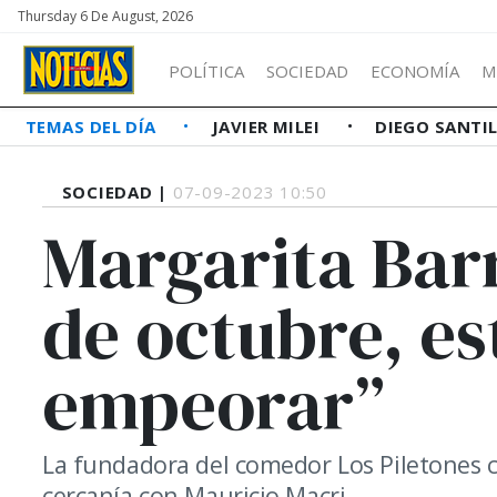
Thursday 6 De August, 2026
POLÍTICA
SOCIEDAD
ECONOMÍA
M
TEMAS DEL DÍA
JAVIER MILEI
DIEGO SANTI
SOCIEDAD |
07-09-2023 10:50
Margarita Bar
de octubre, es
empeorar”
La fundadora del comedor Los Piletones 
cercanía con Mauricio Macri.