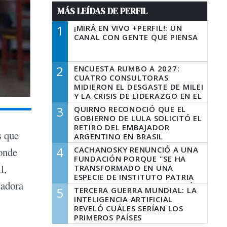
MÁS LEÍDAS DE PERFIL
1
¡MIRÁ EN VIVO +PERFIL!: UN
CANAL CON GENTE QUE PIENSA
2
ENCUESTA RUMBO A 2027:
CUATRO CONSULTORAS
MIDIERON EL DESGASTE DE MILEI
Y LA CRISIS DE LIDERAZGO EN EL
PERONISMO
3
QUIRNO RECONOCIÓ QUE EL
GOBIERNO DE LULA SOLICITÓ EL
RETIRO DEL EMBAJADOR
s que
ARGENTINO EN BRASIL
4
CACHANOSKY RENUNCIÓ A UNA
donde
FUNDACIÓN PORQUE "SE HA
l,
TRANSFORMADO EN UNA
ESPECIE DE INSTITUTO PATRIA
dadora
INCONDICIONAL DE LA GESTIÓN
5
TERCERA GUERRA MUNDIAL: LA
DE MILEI"
INTELIGENCIA ARTIFICIAL
REVELÓ CUÁLES SERÍAN LOS
PRIMEROS PAÍSES
LATINOAMERICANOS EN SER