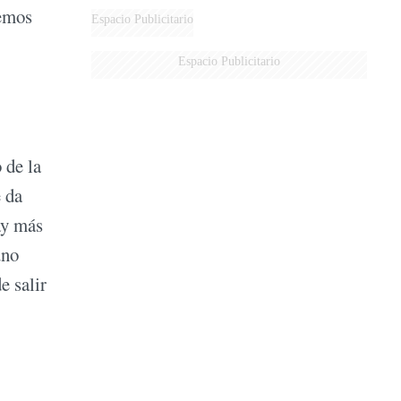
hemos
DERROTADOS
Espacio Publicitario
Espacio Publicitario
 de la
e da
ay más
uno
e salir