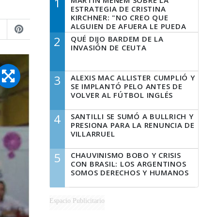
1
MARTÍN MENEM SOBRE LA
ESTRATEGIA DE CRISTINA
KIRCHNER: "NO CREO QUE
ALGUIEN DE AFUERA LE PUEDA
DECIR A LA JUSTICIA LO QUE
2
QUÉ DIJO BARDEM DE LA
TIENE QUE HACER"
INVASIÓN DE CEUTA
3
ALEXIS MAC ALLISTER CUMPLIÓ Y
SE IMPLANTÓ PELO ANTES DE
VOLVER AL FÚTBOL INGLÉS
4
SANTILLI SE SUMÓ A BULLRICH Y
PRESIONA PARA LA RENUNCIA DE
VILLARRUEL
5
CHAUVINISMO BOBO Y CRISIS
CON BRASIL: LOS ARGENTINOS
SOMOS DERECHOS Y HUMANOS
Espacio Publicitario