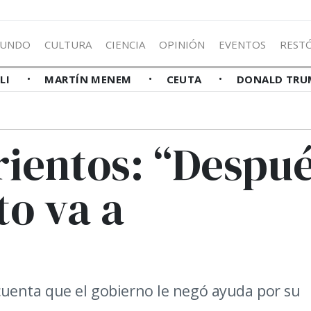
UNDO
CULTURA
CIENCIA
OPINIÓN
EVENTOS
REST
LLI
MARTÍN MENEM
CEUTA
DONALD TRU
rientos: “Despu
to va a
cuenta que el gobierno le negó ayuda por su