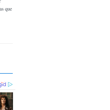
r
as que