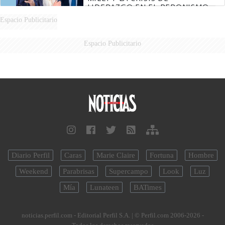
LIDERAZGO EN EL PERONISMO
Espacio Publicitario
Espacio Publicitario
Diario Perfil
Caras
Marie Claire
Fortuna
Hombre
Weekend
Parabrisas
Supercampo
Look
Luz
Mía
Lunateen
BATimes
noticias.perfil.com - Editorial Perfil S.A.
| © Perfil.com 2006-2026 -