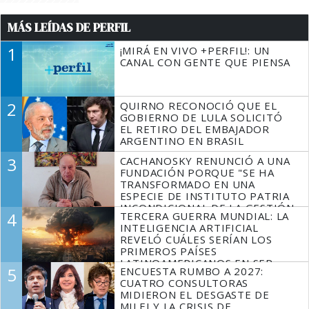
MÁS LEÍDAS DE PERFIL
1
¡MIRÁ EN VIVO +PERFIL!: UN
CANAL CON GENTE QUE PIENSA
2
QUIRNO RECONOCIÓ QUE EL
GOBIERNO DE LULA SOLICITÓ
EL RETIRO DEL EMBAJADOR
ARGENTINO EN BRASIL
3
CACHANOSKY RENUNCIÓ A UNA
FUNDACIÓN PORQUE "SE HA
TRANSFORMADO EN UNA
ESPECIE DE INSTITUTO PATRIA
INCONDICIONAL DE LA GESTIÓN
4
TERCERA GUERRA MUNDIAL: LA
DE MILEI"
INTELIGENCIA ARTIFICIAL
REVELÓ CUÁLES SERÍAN LOS
PRIMEROS PAÍSES
LATINOAMERICANOS EN SER
5
ENCUESTA RUMBO A 2027:
DERROTADOS
CUATRO CONSULTORAS
MIDIERON EL DESGASTE DE
MILEI Y LA CRISIS DE