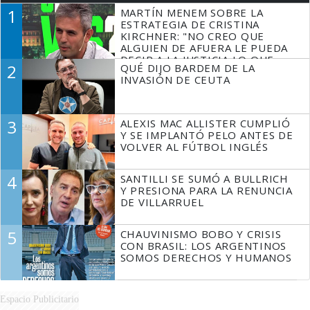
1
MARTÍN MENEM SOBRE LA
ESTRATEGIA DE CRISTINA
KIRCHNER: "NO CREO QUE
ALGUIEN DE AFUERA LE PUEDA
DECIR A LA JUSTICIA LO QUE
2
QUÉ DIJO BARDEM DE LA
TIENE QUE HACER"
INVASIÓN DE CEUTA
3
ALEXIS MAC ALLISTER CUMPLIÓ
Y SE IMPLANTÓ PELO ANTES DE
VOLVER AL FÚTBOL INGLÉS
4
SANTILLI SE SUMÓ A BULLRICH
Y PRESIONA PARA LA RENUNCIA
DE VILLARRUEL
5
CHAUVINISMO BOBO Y CRISIS
CON BRASIL: LOS ARGENTINOS
SOMOS DERECHOS Y HUMANOS
Espacio Publicitario