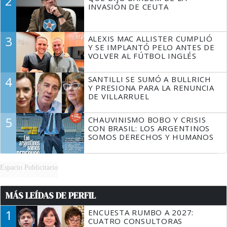
2
TIENE QUE HACER"
INVASIÓN DE CEUTA
3
ALEXIS MAC ALLISTER CUMPLIÓ
Y SE IMPLANTÓ PELO ANTES DE
VOLVER AL FÚTBOL INGLÉS
4
SANTILLI SE SUMÓ A BULLRICH
Y PRESIONA PARA LA RENUNCIA
DE VILLARRUEL
5
CHAUVINISMO BOBO Y CRISIS
CON BRASIL: LOS ARGENTINOS
SOMOS DERECHOS Y HUMANOS
Espacio Publicitario
MÁS LEÍDAS DE PERFIL
1
ENCUESTA RUMBO A 2027:
CUATRO CONSULTORAS