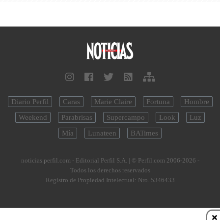
Diario Perfil
Caras
Marie Claire
Fortuna
Hombre
Weekend
Parabrisas
Supercampo
Look
Luz
Mía
Lunateen
BATimes
noticias.perfil.com - Editorial Perfil S.A.
| © Perfil.com 2006-2026 -
Todos los derechos reservados
Registro de Propiedad Intelectual: Nro. 5346433