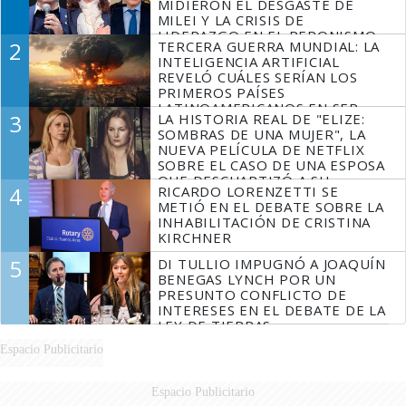
MIDIERON EL DESGASTE DE
MILEI Y LA CRISIS DE
LIDERAZGO EN EL PERONISMO
2
TERCERA GUERRA MUNDIAL: LA
INTELIGENCIA ARTIFICIAL
REVELÓ CUÁLES SERÍAN LOS
PRIMEROS PAÍSES
LATINOAMERICANOS EN SER
3
LA HISTORIA REAL DE "ELIZE:
DERROTADOS
SOMBRAS DE UNA MUJER", LA
NUEVA PELÍCULA DE NETFLIX
SOBRE EL CASO DE UNA ESPOSA
QUE DESCUARTIZÓ A SU
4
RICARDO LORENZETTI SE
MARIDO
METIÓ EN EL DEBATE SOBRE LA
INHABILITACIÓN DE CRISTINA
KIRCHNER
5
DI TULLIO IMPUGNÓ A JOAQUÍN
BENEGAS LYNCH POR UN
PRESUNTO CONFLICTO DE
INTERESES EN EL DEBATE DE LA
LEY DE TIERRAS
Espacio Publicitario
Espacio Publicitario