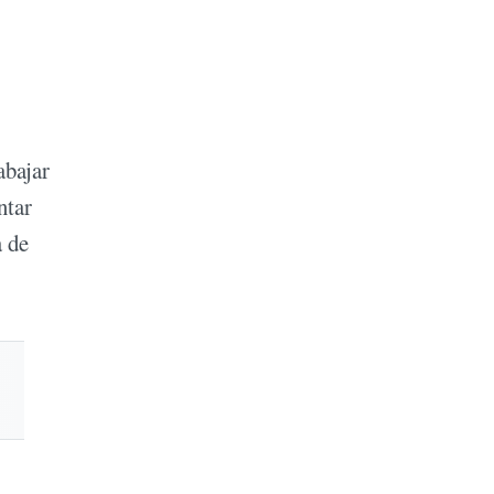
abajar
ntar
a de