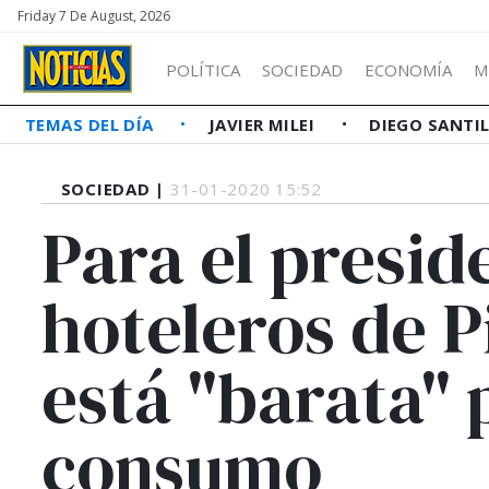
Friday 7 De August, 2026
POLÍTICA
SOCIEDAD
ECONOMÍA
M
TEMAS DEL DÍA
JAVIER MILEI
DIEGO SANTI
SOCIEDAD |
31-01-2020 15:52
Para el presid
hoteleros de P
está "barata" 
consumo