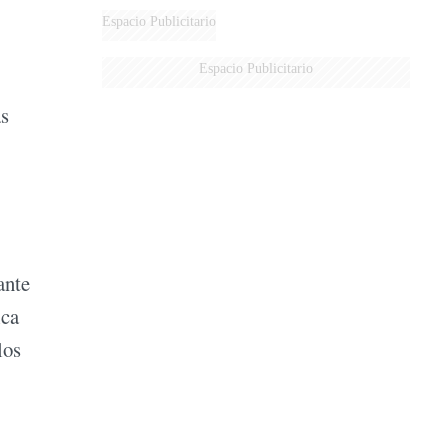
Espacio Publicitario
Espacio Publicitario
as
ante
ica
los