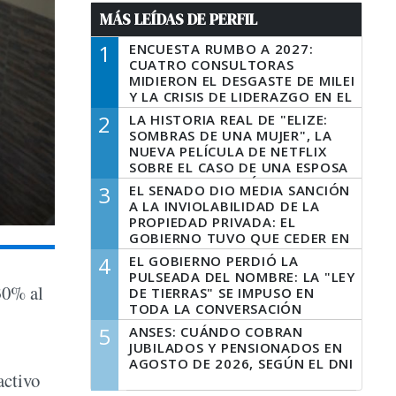
MÁS LEÍDAS DE PERFIL
1
ENCUESTA RUMBO A 2027:
CUATRO CONSULTORAS
MIDIERON EL DESGASTE DE MILEI
Y LA CRISIS DE LIDERAZGO EN EL
PERONISMO
2
LA HISTORIA REAL DE "ELIZE:
SOMBRAS DE UNA MUJER", LA
NUEVA PELÍCULA DE NETFLIX
SOBRE EL CASO DE UNA ESPOSA
QUE DESCUARTIZÓ A SU
3
EL SENADO DIO MEDIA SANCIÓN
MARIDO
A LA INVIOLABILIDAD DE LA
PROPIEDAD PRIVADA: EL
GOBIERNO TUVO QUE CEDER EN
LA LEY DEL MANEJO DEL FUEGO
4
EL GOBIERNO PERDIÓ LA
PULSEADA DEL NOMBRE: LA "LEY
30% al
DE TIERRAS" SE IMPUSO EN
TODA LA CONVERSACIÓN
DIGITAL
5
ANSES: CUÁNDO COBRAN
JUBILADOS Y PENSIONADOS EN
AGOSTO DE 2026, SEGÚN EL DNI
activo