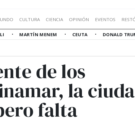
UNDO
CULTURA
CIENCIA
OPINIÓN
EVENTOS
REST
LLI
MARTÍN MENEM
CEUTA
DONALD TRU
ente de los
inamar, la ciud
pero falta