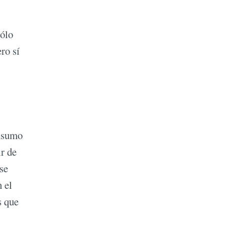
sólo
ro sí
onsumo
ir de
se
 el
s que