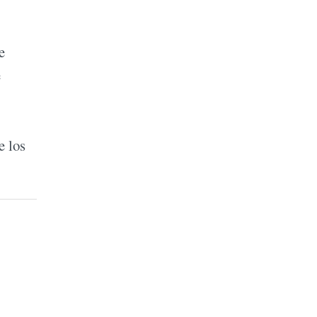
e
e
e los