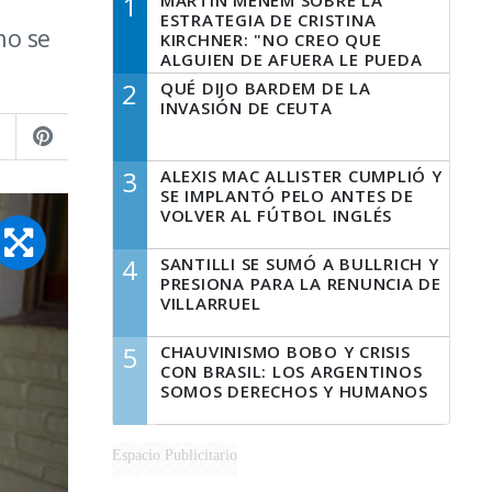
1
MARTÍN MENEM SOBRE LA
ESTRATEGIA DE CRISTINA
no se
KIRCHNER: "NO CREO QUE
ALGUIEN DE AFUERA LE PUEDA
DECIR A LA JUSTICIA LO QUE
2
QUÉ DIJO BARDEM DE LA
TIENE QUE HACER"
INVASIÓN DE CEUTA
3
ALEXIS MAC ALLISTER CUMPLIÓ Y
SE IMPLANTÓ PELO ANTES DE
VOLVER AL FÚTBOL INGLÉS
4
SANTILLI SE SUMÓ A BULLRICH Y
PRESIONA PARA LA RENUNCIA DE
VILLARRUEL
5
CHAUVINISMO BOBO Y CRISIS
CON BRASIL: LOS ARGENTINOS
SOMOS DERECHOS Y HUMANOS
Espacio Publicitario