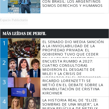
CON BRASIL: LOS ARGENTINOS
SOMOS DERECHOS Y HUMANOS
Espacio Publicitario
MÁS LEÍDAS DE PERFIL
1
EL SENADO DIO MEDIA SANCIÓN
A LA INVIOLABILIDAD DE LA
PROPIEDAD PRIVADA: EL
GOBIERNO TUVO QUE CEDER
EN LA LEY DEL MANEJO DEL
2
ENCUESTA RUMBO A 2027:
FUEGO
CUATRO CONSULTORAS
MIDIERON EL DESGASTE DE
MILEI Y LA CRISIS DE
LIDERAZGO EN EL PERONISMO
3
RICARDO LORENZETTI SE
METIÓ EN EL DEBATE SOBRE LA
INHABILITACIÓN DE CRISTINA
KIRCHNER
4
LA HISTORIA REAL DE "ELIZE:
SOMBRAS DE UNA MUJER", LA
NUEVA PELÍCULA DE NETFLIX