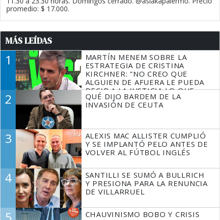
11.30 a 23.30 horas. Domingos cerrado. @asiakapalermo. Precio
promedio: $ 17.000.
MÁS LEÍDAS
1
MARTÍN MENEM SOBRE LA
ESTRATEGIA DE CRISTINA
KIRCHNER: "NO CREO QUE
ALGUIEN DE AFUERA LE PUEDA
DECIR A LA JUSTICIA LO QUE
2
QUÉ DIJO BARDEM DE LA
TIENE QUE HACER"
INVASIÓN DE CEUTA
3
ALEXIS MAC ALLISTER CUMPLIÓ
Y SE IMPLANTÓ PELO ANTES DE
VOLVER AL FÚTBOL INGLÉS
4
SANTILLI SE SUMÓ A BULLRICH
Y PRESIONA PARA LA RENUNCIA
DE VILLARRUEL
5
CHAUVINISMO BOBO Y CRISIS