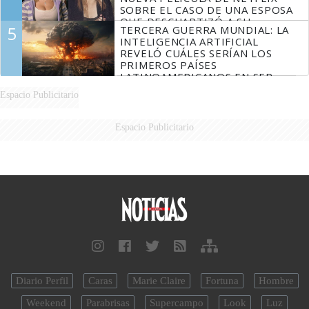
SOBRE EL CASO DE UNA ESPOSA
QUE DESCUARTIZÓ A SU
5
TERCERA GUERRA MUNDIAL: LA
MARIDO
INTELIGENCIA ARTIFICIAL
REVELÓ CUÁLES SERÍAN LOS
PRIMEROS PAÍSES
LATINOAMERICANOS EN SER
DERROTADOS
Espacio Publicitario
Espacio Publicitario
Diario Perfil
Caras
Marie Claire
Fortuna
Hombre
Weekend
Parabrisas
Supercampo
Look
Luz