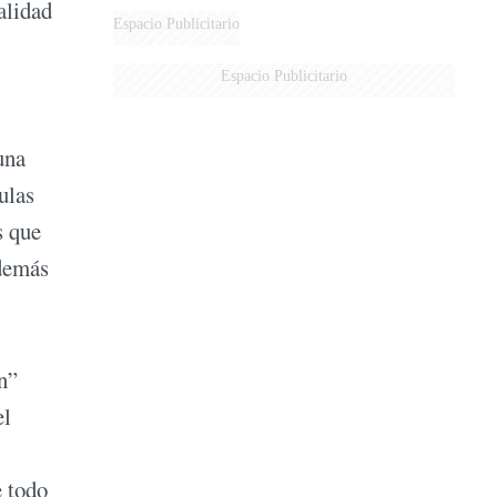
alidad
Espacio Publicitario
Espacio Publicitario
una
ulas
s que
además
n”
el
e todo