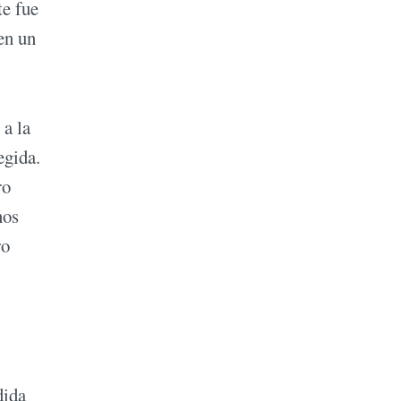
te fue
en un
 a la
egida.
ro
nos
ro
dida