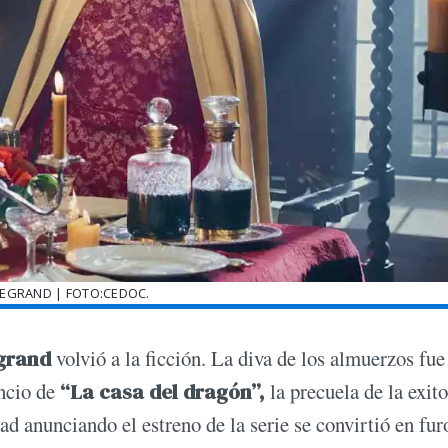
LEGRAND | FOTO:CEDOC.
grand
volvió a la ficción. La diva de los almuerzos fue
ncio de
“La casa del dragón”,
la precuela de la exit
dad anunciando el estreno de la serie se convirtió en fur