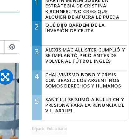
1
MARTÍN MENEM SOBRE LA
ESTRATEGIA DE CRISTINA
KIRCHNER: "NO CREO QUE
ALGUIEN DE AFUERA LE PUEDA
DECIR A LA JUSTICIA LO QUE
2
QUÉ DIJO BARDEM DE LA
TIENE QUE HACER"
INVASIÓN DE CEUTA
3
ALEXIS MAC ALLISTER CUMPLIÓ Y
SE IMPLANTÓ PELO ANTES DE
VOLVER AL FÚTBOL INGLÉS
4
CHAUVINISMO BOBO Y CRISIS
CON BRASIL: LOS ARGENTINOS
SOMOS DERECHOS Y HUMANOS
5
SANTILLI SE SUMÓ A BULLRICH Y
PRESIONA PARA LA RENUNCIA DE
VILLARRUEL
Espacio Publicitario