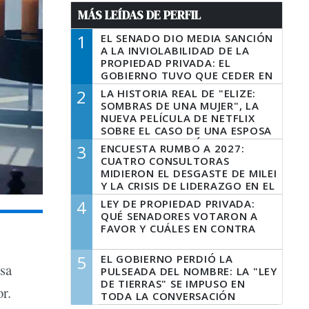
MÁS LEÍDAS DE PERFIL
1
EL SENADO DIO MEDIA SANCIÓN
A LA INVIOLABILIDAD DE LA
PROPIEDAD PRIVADA: EL
GOBIERNO TUVO QUE CEDER EN
LA LEY DEL MANEJO DEL FUEGO
2
LA HISTORIA REAL DE "ELIZE:
SOMBRAS DE UNA MUJER", LA
NUEVA PELÍCULA DE NETFLIX
SOBRE EL CASO DE UNA ESPOSA
QUE DESCUARTIZÓ A SU
3
ENCUESTA RUMBO A 2027:
MARIDO
CUATRO CONSULTORAS
MIDIERON EL DESGASTE DE MILEI
Y LA CRISIS DE LIDERAZGO EN EL
PERONISMO
4
LEY DE PROPIEDAD PRIVADA:
QUÉ SENADORES VOTARON A
FAVOR Y CUÁLES EN CONTRA
5
EL GOBIERNO PERDIÓ LA
osa
PULSEADA DEL NOMBRE: LA "LEY
DE TIERRAS" SE IMPUSO EN
or.
TODA LA CONVERSACIÓN
DIGITAL