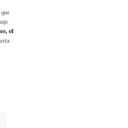
o que
naje
o, el
areta