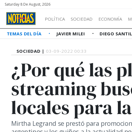
Saturday 8 De August, 2026
POLÍTICA
SOCIEDAD
ECONOMÍA
M
TEMAS DEL DÍA
JAVIER MILEI
DIEGO SANTI
SOCIEDAD |
03-09-2022 00:33
¿Por qué las p
streaming bu
locales para l
Mirtha Legrand se prestó para promociona
argentinos y los guiños a la actualidad pol