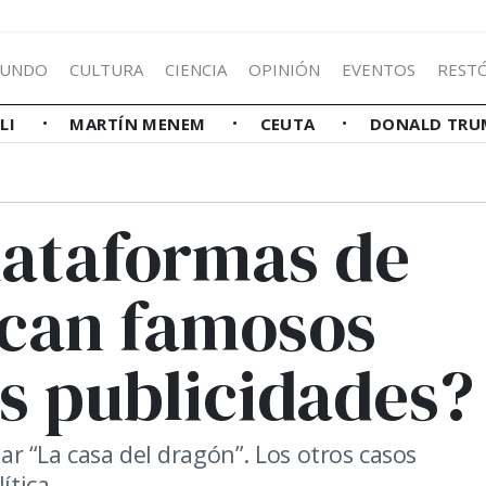
UNDO
CULTURA
CIENCIA
OPINIÓN
EVENTOS
REST
LLI
MARTÍN MENEM
CEUTA
DONALD TRU
lataformas de
scan famosos
as publicidades?
r “La casa del dragón”. Los otros casos
ítica.