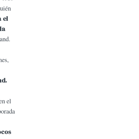
Quién
 el
la
rand.
mes,
nd.
en el
porada
ocos