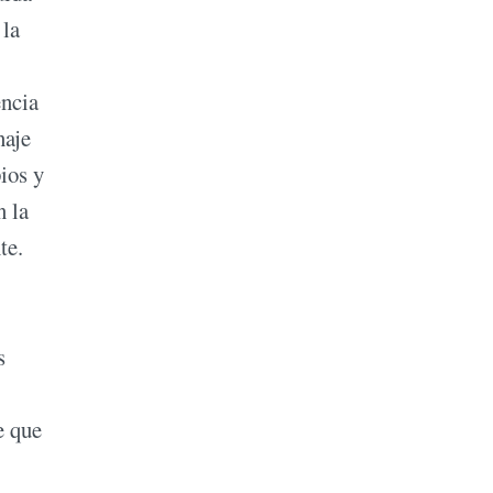
 la
encia
naje
ios y
n la
te.
s
e que