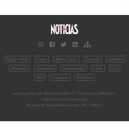
Diario Perfil
Caras
Marie Claire
Fortuna
Hombre
Weekend
Parabrisas
Supercampo
Look
Luz
Mía
Lunateen
BATimes
noticias.perfil.com - Editorial Perfil S.A.
| © Perfil.com 2006-2026 -
Todos los derechos reservados
Registro de Propiedad Intelectual: Nro. 5346433