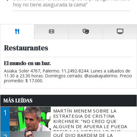
hoy no tiene asegurada la cama"
Restaurantes
El mundo en un bar.
Asiaka. Soler 4767, Palermo. 11.2492-8244. Lunes a sábados de
11.30 a 23.30 horas. Domingos cerrado. @asiakapalermo. Precio
promedio: $ 17.000.
MÁS LEÍDAS
1
MARTÍN MENEM SOBRE LA
ESTRATEGIA DE CRISTINA
KIRCHNER: "NO CREO QUE
ALGUIEN DE AFUERA LE PUEDA
DECIR A LA JUSTICIA LO QUE
2
QUÉ DIJO BARDEM DE LA
TIENE QUE HACER"