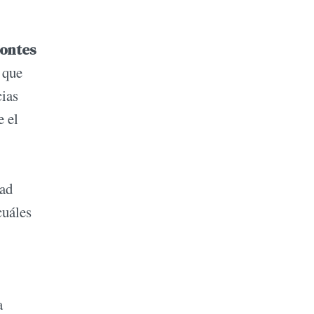
ontes
 que
cias
e el
dad
cuáles
a