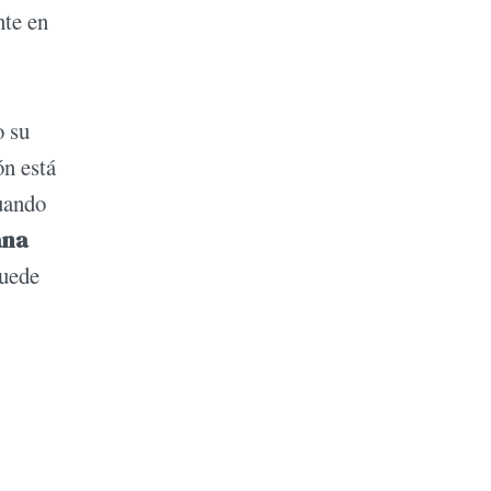
nte en
o su
ón está
Cuando
ana
puede