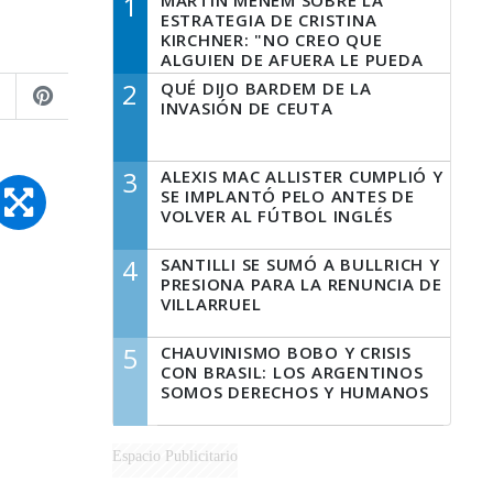
1
MARTÍN MENEM SOBRE LA
ESTRATEGIA DE CRISTINA
KIRCHNER: "NO CREO QUE
ALGUIEN DE AFUERA LE PUEDA
DECIR A LA JUSTICIA LO QUE
2
QUÉ DIJO BARDEM DE LA
TIENE QUE HACER"
INVASIÓN DE CEUTA
3
ALEXIS MAC ALLISTER CUMPLIÓ Y
SE IMPLANTÓ PELO ANTES DE
VOLVER AL FÚTBOL INGLÉS
4
SANTILLI SE SUMÓ A BULLRICH Y
PRESIONA PARA LA RENUNCIA DE
VILLARRUEL
5
CHAUVINISMO BOBO Y CRISIS
CON BRASIL: LOS ARGENTINOS
SOMOS DERECHOS Y HUMANOS
Espacio Publicitario