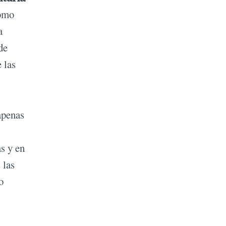
como
a
de
 las
apenas
s y en
 las
o