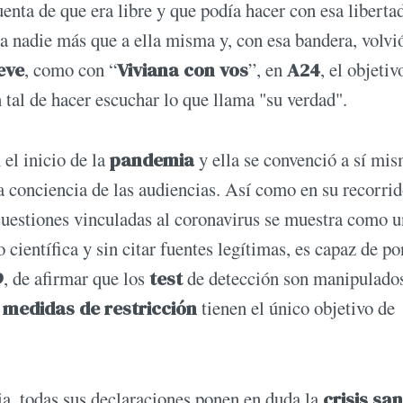
cuenta de que era libre y que podía hacer con esa liberta
a nadie más que a ella misma y, con esa bandera, volvió
eve
, como con “
Viviana con vos
”, en
A24
, el objetiv
 tal de hacer escuchar lo que llama "su verdad".
 el inicio de la
pandemia
y ella se convenció a sí mi
la conciencia de las audiencias. Así como en su recorri
as cuestiones vinculadas al coronavirus se muestra como 
científica y sin citar fuentes legítimas, es capaz de po
9
, de afirmar que los
test
de detección son manipulado
s
medidas de restricción
tienen el único objetivo de
a, todas sus declaraciones ponen en duda la
crisis san