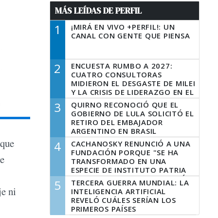
MÁS LEÍDAS DE PERFIL
1
¡MIRÁ EN VIVO +PERFIL!: UN
CANAL CON GENTE QUE PIENSA
2
ENCUESTA RUMBO A 2027:
CUATRO CONSULTORAS
MIDIERON EL DESGASTE DE MILEI
Y LA CRISIS DE LIDERAZGO EN EL
PERONISMO
3
QUIRNO RECONOCIÓ QUE EL
GOBIERNO DE LULA SOLICITÓ EL
RETIRO DEL EMBAJADOR
ARGENTINO EN BRASIL
 que
4
CACHANOSKY RENUNCIÓ A UNA
FUNDACIÓN PORQUE "SE HA
se
TRANSFORMADO EN UNA
ESPECIE DE INSTITUTO PATRIA
INCONDICIONAL DE LA GESTIÓN
5
TERCERA GUERRA MUNDIAL: LA
DE MILEI"
je ni
INTELIGENCIA ARTIFICIAL
REVELÓ CUÁLES SERÍAN LOS
PRIMEROS PAÍSES
LATINOAMERICANOS EN SER