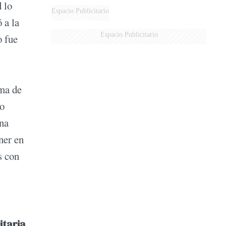
d lo
DERROTADOS
Espacio Publicitario
 a la
Espacio Publicitario
o fue
sma de
do
una
ner en
s con
itaria