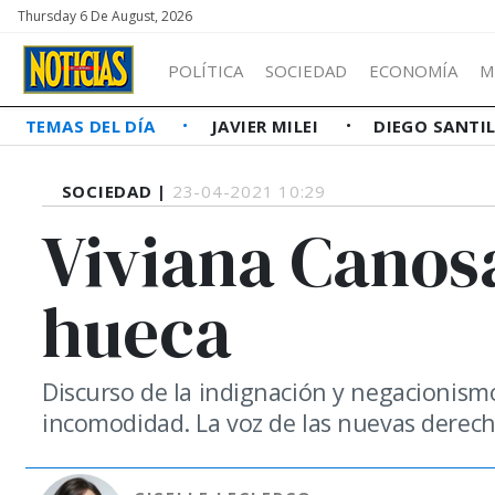
Thursday 6 De August, 2026
POLÍTICA
SOCIEDAD
ECONOMÍA
M
TEMAS DEL DÍA
JAVIER MILEI
DIEGO SANTI
SOCIEDAD |
23-04-2021 10:29
Viviana Canosa
hueca
Discurso de la indignación y negacionism
incomodidad. La voz de las nuevas derecha