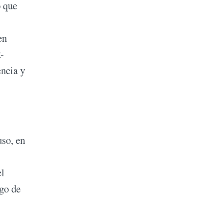
o que
en
x
-
encia y
uso, en
el
ego de