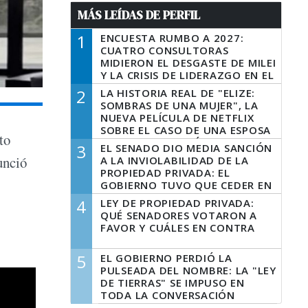
MÁS LEÍDAS DE PERFIL
1
ENCUESTA RUMBO A 2027:
CUATRO CONSULTORAS
MIDIERON EL DESGASTE DE MILEI
Y LA CRISIS DE LIDERAZGO EN EL
PERONISMO
2
LA HISTORIA REAL DE "ELIZE:
SOMBRAS DE UNA MUJER", LA
NUEVA PELÍCULA DE NETFLIX
SOBRE EL CASO DE UNA ESPOSA
to
QUE DESCUARTIZÓ A SU
3
EL SENADO DIO MEDIA SANCIÓN
MARIDO
unció
A LA INVIOLABILIDAD DE LA
PROPIEDAD PRIVADA: EL
GOBIERNO TUVO QUE CEDER EN
LA LEY DEL MANEJO DEL FUEGO
4
LEY DE PROPIEDAD PRIVADA:
QUÉ SENADORES VOTARON A
FAVOR Y CUÁLES EN CONTRA
5
EL GOBIERNO PERDIÓ LA
PULSEADA DEL NOMBRE: LA "LEY
DE TIERRAS" SE IMPUSO EN
TODA LA CONVERSACIÓN
DIGITAL