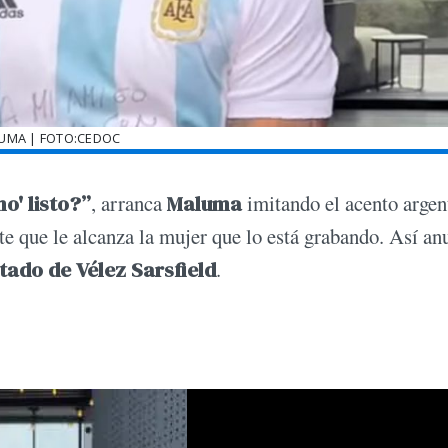
UMA | FOTO:CEDOC
o' listo?”
, arranca
Maluma
imitando el acento argen
te que le alcanza la mujer que lo está grabando. Así an
tado de Vélez Sarsfield
.