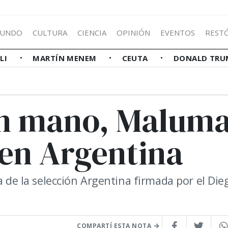
UNDO
CULTURA
CIENCIA
OPINIÓN
EVENTOS
REST
LLI
MARTÍN MENEM
CEUTA
DONALD TRU
en mano, Malum
en Argentina
a de la selección Argentina firmada por el Die
COMPARTÍ ESTA NOTA