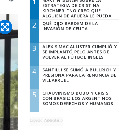
1
MARTÍN MENEM SOBRE LA
ESTRATEGIA DE CRISTINA
KIRCHNER: "NO CREO QUE
ALGUIEN DE AFUERA LE PUEDA
DECIR A LA JUSTICIA LO QUE
2
QUÉ DIJO BARDEM DE LA
TIENE QUE HACER"
INVASIÓN DE CEUTA
3
ALEXIS MAC ALLISTER CUMPLIÓ Y
SE IMPLANTÓ PELO ANTES DE
VOLVER AL FÚTBOL INGLÉS
4
SANTILLI SE SUMÓ A BULLRICH Y
PRESIONA PARA LA RENUNCIA DE
VILLARRUEL
5
CHAUVINISMO BOBO Y CRISIS
CON BRASIL: LOS ARGENTINOS
SOMOS DERECHOS Y HUMANOS
Espacio Publicitario