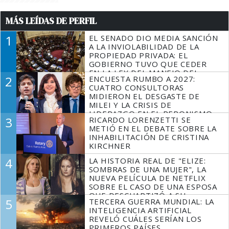
MÁS LEÍDAS DE PERFIL
1
EL SENADO DIO MEDIA SANCIÓN
A LA INVIOLABILIDAD DE LA
PROPIEDAD PRIVADA: EL
GOBIERNO TUVO QUE CEDER
EN LA LEY DEL MANEJO DEL
2
ENCUESTA RUMBO A 2027:
FUEGO
CUATRO CONSULTORAS
MIDIERON EL DESGASTE DE
MILEI Y LA CRISIS DE
LIDERAZGO EN EL PERONISMO
3
RICARDO LORENZETTI SE
METIÓ EN EL DEBATE SOBRE LA
INHABILITACIÓN DE CRISTINA
KIRCHNER
4
LA HISTORIA REAL DE "ELIZE:
SOMBRAS DE UNA MUJER", LA
NUEVA PELÍCULA DE NETFLIX
SOBRE EL CASO DE UNA ESPOSA
QUE DESCUARTIZÓ A SU
5
TERCERA GUERRA MUNDIAL: LA
MARIDO
INTELIGENCIA ARTIFICIAL
REVELÓ CUÁLES SERÍAN LOS
PRIMEROS PAÍSES