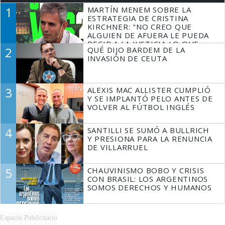
1
MARTÍN MENEM SOBRE LA
ESTRATEGIA DE CRISTINA
KIRCHNER: "NO CREO QUE
ALGUIEN DE AFUERA LE PUEDA
DECIR A LA JUSTICIA LO QUE
2
QUÉ DIJO BARDEM DE LA
TIENE QUE HACER"
INVASIÓN DE CEUTA
3
ALEXIS MAC ALLISTER CUMPLIÓ
Y SE IMPLANTÓ PELO ANTES DE
VOLVER AL FÚTBOL INGLÉS
4
SANTILLI SE SUMÓ A BULLRICH
Y PRESIONA PARA LA RENUNCIA
DE VILLARRUEL
5
CHAUVINISMO BOBO Y CRISIS
CON BRASIL: LOS ARGENTINOS
SOMOS DERECHOS Y HUMANOS
Espacio Publicitario