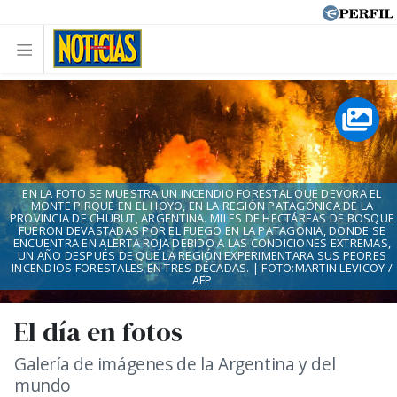
EN LA FOTO SE MUESTRA UN INCENDIO FORESTAL QUE DEVORA EL
MONTE PIRQUE EN EL HOYO, EN LA REGIÓN PATAGÓNICA DE LA
PROVINCIA DE CHUBUT, ARGENTINA. MILES DE HECTÁREAS DE BOSQUE
FUERON DEVASTADAS POR EL FUEGO EN LA PATAGONIA, DONDE SE
ENCUENTRA EN ALERTA ROJA DEBIDO A LAS CONDICIONES EXTREMAS,
UN AÑO DESPUÉS DE QUE LA REGIÓN EXPERIMENTARA SUS PEORES
INCENDIOS FORESTALES EN TRES DÉCADAS. | FOTO:MARTIN LEVICOY /
AFP
El día en fotos
Galería de imágenes de la Argentina y del
mundo