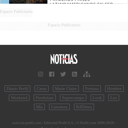
LATINOAMERICANOS EN SER
DERROTADOS
Espacio Publicitario
Espacio Publicitario
Diario Perfil
Caras
Marie Claire
Fortuna
Hombre
Weekend
Parabrisas
Supercampo
Look
Luz
Mía
Lunateen
BATimes
noticias.perfil.com - Editorial Perfil S.A.
| © Perfil.com 2006-2026 -