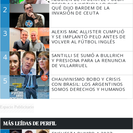
DECIR A LA JUSTICIA LO QUE
2
QUÉ DIJO BARDEM DE LA
TIENE QUE HACER"
INVASIÓN DE CEUTA
3
ALEXIS MAC ALLISTER CUMPLIÓ
Y SE IMPLANTÓ PELO ANTES DE
VOLVER AL FÚTBOL INGLÉS
4
SANTILLI SE SUMÓ A BULLRICH
Y PRESIONA PARA LA RENUNCIA
DE VILLARRUEL
5
CHAUVINISMO BOBO Y CRISIS
CON BRASIL: LOS ARGENTINOS
SOMOS DERECHOS Y HUMANOS
Espacio Publicitario
MÁS LEÍDAS DE PERFIL