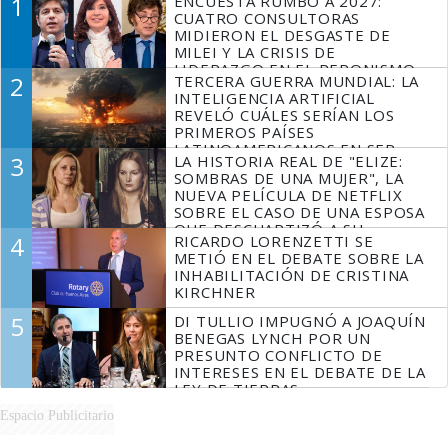
1
ENCUESTA RUMBO A 2027:
CUATRO CONSULTORAS
MIDIERON EL DESGASTE DE
MILEI Y LA CRISIS DE
LIDERAZGO EN EL PERONISMO
2
TERCERA GUERRA MUNDIAL: LA
INTELIGENCIA ARTIFICIAL
REVELÓ CUÁLES SERÍAN LOS
PRIMEROS PAÍSES
LATINOAMERICANOS EN SER
3
LA HISTORIA REAL DE "ELIZE:
DERROTADOS
SOMBRAS DE UNA MUJER", LA
NUEVA PELÍCULA DE NETFLIX
SOBRE EL CASO DE UNA ESPOSA
QUE DESCUARTIZÓ A SU
4
RICARDO LORENZETTI SE
MARIDO
METIÓ EN EL DEBATE SOBRE LA
INHABILITACIÓN DE CRISTINA
KIRCHNER
5
DI TULLIO IMPUGNÓ A JOAQUÍN
BENEGAS LYNCH POR UN
PRESUNTO CONFLICTO DE
INTERESES EN EL DEBATE DE LA
LEY DE TIERRAS
Espacio Publicitario