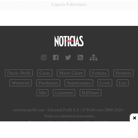
Espacio Publicitario
Diario Perfil
Caras
Marie Claire
Fortuna
Hombre
Weekend
Parabrisas
Supercampo
Look
Luz
Mía
Lunateen
BATimes
noticias.perfil.com - Editorial Perfil S.A.
| © Perfil.com 2006-2026 -
Todos los derechos reservados
Registro de Propiedad Intelectual: Nro. 5346433