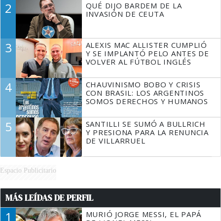
2
QUÉ DIJO BARDEM DE LA
TIENE QUE HACER"
INVASIÓN DE CEUTA
3
ALEXIS MAC ALLISTER CUMPLIÓ
Y SE IMPLANTÓ PELO ANTES DE
VOLVER AL FÚTBOL INGLÉS
4
CHAUVINISMO BOBO Y CRISIS
CON BRASIL: LOS ARGENTINOS
SOMOS DERECHOS Y HUMANOS
5
SANTILLI SE SUMÓ A BULLRICH
Y PRESIONA PARA LA RENUNCIA
DE VILLARRUEL
Espacio Publicitario
MÁS LEÍDAS DE PERFIL
1
MURIÓ JORGE MESSI, EL PAPÁ