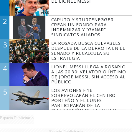
DE LIONEL MESSI
2
CAPUTO Y STURZENEGGER
CREAN UN FONDO PARA
INDEMNIZAR Y “GANAR”
SINDICATOS ALIADOS
3
LA ROSADA BUSCA CULPABLES
DESPUÉS DE LA DERROTA EN EL
SENADO Y RECALCULA SU
ESTRATEGIA
4
LIONEL MESSI LLEGA A ROSARIO
A LAS 20.30: VELATORIO ÍNTIMO
DE JORGE MESSI, SIN ACCESO AL
PÚBLICO
5
LOS AVIONES F 16
SOBREVOLARÁN EL CENTRO
PORTEÑO Y EL LUNES
PARTICIPARÁN DE LA
CELEBRACIÓN DE LA FUERZA
AÉREA
Espacio Publicitario
Espacio Publicitario