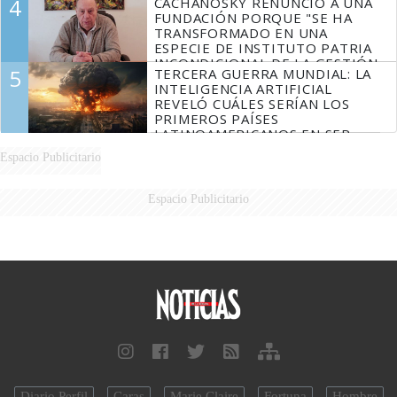
4
CACHANOSKY RENUNCIÓ A UNA
FUNDACIÓN PORQUE "SE HA
TRANSFORMADO EN UNA
ESPECIE DE INSTITUTO PATRIA
INCONDICIONAL DE LA GESTIÓN
5
TERCERA GUERRA MUNDIAL: LA
DE MILEI"
INTELIGENCIA ARTIFICIAL
REVELÓ CUÁLES SERÍAN LOS
PRIMEROS PAÍSES
LATINOAMERICANOS EN SER
DERROTADOS
Espacio Publicitario
Espacio Publicitario
Diario Perfil
Caras
Marie Claire
Fortuna
Hombre