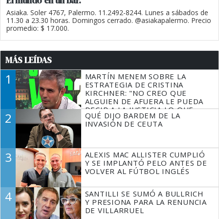
El mundo en un bar.
Asiaka. Soler 4767, Palermo. 11.2492-8244. Lunes a sábados de
11.30 a 23.30 horas. Domingos cerrado. @asiakapalermo. Precio
promedio: $ 17.000.
MÁS LEÍDAS
1
MARTÍN MENEM SOBRE LA
ESTRATEGIA DE CRISTINA
KIRCHNER: "NO CREO QUE
ALGUIEN DE AFUERA LE PUEDA
DECIR A LA JUSTICIA LO QUE
2
QUÉ DIJO BARDEM DE LA
TIENE QUE HACER"
INVASIÓN DE CEUTA
3
ALEXIS MAC ALLISTER CUMPLIÓ
Y SE IMPLANTÓ PELO ANTES DE
VOLVER AL FÚTBOL INGLÉS
4
SANTILLI SE SUMÓ A BULLRICH
Y PRESIONA PARA LA RENUNCIA
DE VILLARRUEL