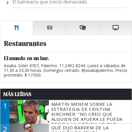
El balneario que creció demasiado
Restaurantes
El mundo en un bar.
Asiaka. Soler 4767, Palermo. 11.2492-8244. Lunes a sábados de
11.30 a 23.30 horas. Domingos cerrado. @asiakapalermo. Precio
promedio: $ 17.000.
MÁS LEÍDAS
1
MARTÍN MENEM SOBRE LA
ESTRATEGIA DE CRISTINA
KIRCHNER: "NO CREO QUE
ALGUIEN DE AFUERA LE PUEDA
DECIR A LA JUSTICIA LO QUE
2
QUÉ DIJO BARDEM DE LA
TIENE QUE HACER"