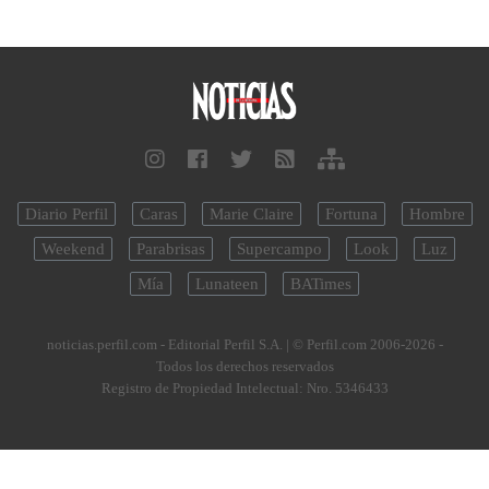
Diario Perfil
Caras
Marie Claire
Fortuna
Hombre
Weekend
Parabrisas
Supercampo
Look
Luz
Mía
Lunateen
BATimes
noticias.perfil.com - Editorial Perfil S.A.
| © Perfil.com 2006-2026 -
Todos los derechos reservados
Registro de Propiedad Intelectual: Nro. 5346433