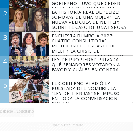
GOBIERNO TUVO QUE CEDER
EN LA LEY DEL MANEJO DEL
2
LA HISTORIA REAL DE "ELIZE:
FUEGO
SOMBRAS DE UNA MUJER", LA
NUEVA PELÍCULA DE NETFLIX
SOBRE EL CASO DE UNA ESPOSA
QUE DESCUARTIZÓ A SU
3
ENCUESTA RUMBO A 2027:
MARIDO
CUATRO CONSULTORAS
MIDIERON EL DESGASTE DE
MILEI Y LA CRISIS DE
LIDERAZGO EN EL PERONISMO
4
LEY DE PROPIEDAD PRIVADA:
QUÉ SENADORES VOTARON A
FAVOR Y CUÁLES EN CONTRA
5
EL GOBIERNO PERDIÓ LA
PULSEADA DEL NOMBRE: LA
"LEY DE TIERRAS" SE IMPUSO
EN TODA LA CONVERSACIÓN
DIGITAL
Espacio Publicitario
Espacio Publicitario