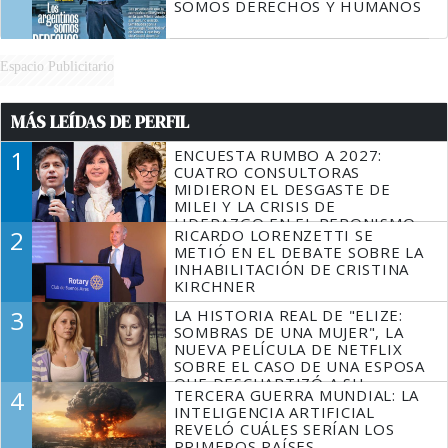
SOMOS DERECHOS Y HUMANOS
Espacio Publicitario
MÁS LEÍDAS DE PERFIL
1
ENCUESTA RUMBO A 2027:
CUATRO CONSULTORAS
MIDIERON EL DESGASTE DE
MILEI Y LA CRISIS DE
LIDERAZGO EN EL PERONISMO
2
RICARDO LORENZETTI SE
METIÓ EN EL DEBATE SOBRE LA
INHABILITACIÓN DE CRISTINA
KIRCHNER
3
LA HISTORIA REAL DE "ELIZE:
SOMBRAS DE UNA MUJER", LA
NUEVA PELÍCULA DE NETFLIX
SOBRE EL CASO DE UNA ESPOSA
QUE DESCUARTIZÓ A SU
4
TERCERA GUERRA MUNDIAL: LA
MARIDO
INTELIGENCIA ARTIFICIAL
REVELÓ CUÁLES SERÍAN LOS
PRIMEROS PAÍSES