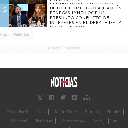
LATINOAMERICANOS EN SER
5
DI TULLIO IMPUGNÓ A JOAQUÍN
DERROTADOS
BENEGAS LYNCH POR UN
PRESUNTO CONFLICTO DE
INTERESES EN EL DEBATE DE LA
LEY DE TIERRAS
Espacio Publicitario
Espacio Publicitario
Diario Perfil
Caras
Marie Claire
Fortuna
Hombre
Weekend
Parabrisas
Supercampo
Look
Luz