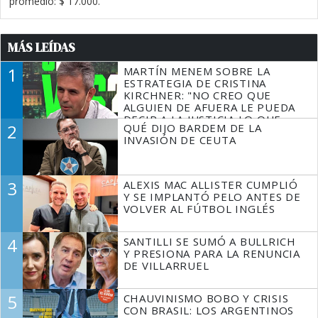
promedio: $ 17.000.
MÁS LEÍDAS
1
MARTÍN MENEM SOBRE LA
ESTRATEGIA DE CRISTINA
KIRCHNER: "NO CREO QUE
ALGUIEN DE AFUERA LE PUEDA
DECIR A LA JUSTICIA LO QUE
2
QUÉ DIJO BARDEM DE LA
TIENE QUE HACER"
INVASIÓN DE CEUTA
3
ALEXIS MAC ALLISTER CUMPLIÓ
Y SE IMPLANTÓ PELO ANTES DE
VOLVER AL FÚTBOL INGLÉS
4
SANTILLI SE SUMÓ A BULLRICH
Y PRESIONA PARA LA RENUNCIA
DE VILLARRUEL
5
CHAUVINISMO BOBO Y CRISIS
CON BRASIL: LOS ARGENTINOS