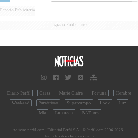
Espacio Publicitario
Espacio Publicitario
Diario Perfil
Caras
Marie Claire
Fortuna
Hombre
Weekend
Parabrisas
Supercampo
Look
Luz
Mía
Lunateen
BATimes
noticias.perfil.com - Editorial Perfil S.A.
| © Perfil.com 2006-2026 -
Todos los derechos reservados