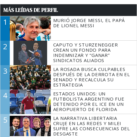
MÁS LEÍDAS DE PERFIL
1
MURIÓ JORGE MESSI, EL PAPÁ
DE LIONEL MESSI
2
CAPUTO Y STURZENEGGER
CREAN UN FONDO PARA
INDEMNIZAR Y “GANAR”
SINDICATOS ALIADOS
3
LA ROSADA BUSCA CULPABLES
DESPUÉS DE LA DERROTA EN EL
SENADO Y RECALCULA SU
ESTRATEGIA
4
ESTADOS UNIDOS: UN
FUTBOLISTA ARGENTINO FUE
DETENIDO POR EL ICE EN UN
AEROPUERTO DE FLORIDA
5
LA NARRATIVA LIBERTARIA
CRUJE EN LAS REDES Y MILEI
SUFRE LAS CONSECUENCIAS DEL
DESGASTE