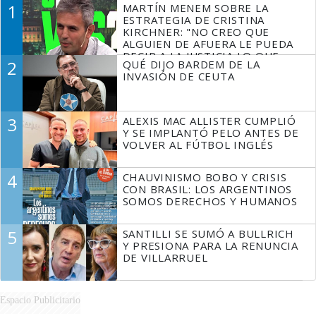
1
MARTÍN MENEM SOBRE LA
ESTRATEGIA DE CRISTINA
KIRCHNER: "NO CREO QUE
ALGUIEN DE AFUERA LE PUEDA
DECIR A LA JUSTICIA LO QUE
2
QUÉ DIJO BARDEM DE LA
TIENE QUE HACER"
INVASIÓN DE CEUTA
3
ALEXIS MAC ALLISTER CUMPLIÓ
Y SE IMPLANTÓ PELO ANTES DE
VOLVER AL FÚTBOL INGLÉS
4
CHAUVINISMO BOBO Y CRISIS
CON BRASIL: LOS ARGENTINOS
SOMOS DERECHOS Y HUMANOS
5
SANTILLI SE SUMÓ A BULLRICH
Y PRESIONA PARA LA RENUNCIA
DE VILLARRUEL
Espacio Publicitario